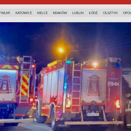
WLKP.
KATOWICE
KIELCE
KRAKÓW
LUBLIN
ŁÓDŹ
OLSZTYN
OPO