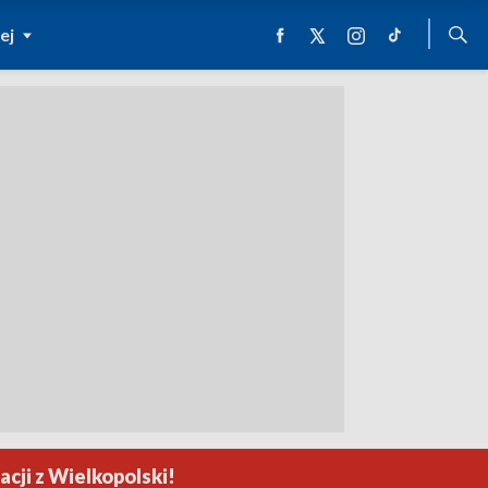
ej
cji z Wielkopolski!