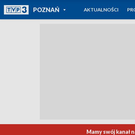
POWRÓT DO
POZNAŃ
AKTUALNOŚCI
PR
TVP REGIONY
Mamy swój kanał na