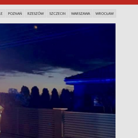
LE
POZNAŃ
RZESZÓW
SZCZECIN
WARSZAWA
WROCŁAW