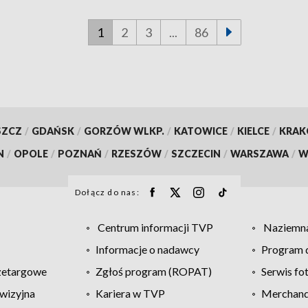
1
2
3
...
86
SZCZ
/
GDAŃSK
/
GORZÓW WLKP.
/
KATOWICE
/
KIELCE
/
KRA
N
/
OPOLE
/
POZNAŃ
/
RZESZÓW
/
SZCZECIN
/
WARSZAWA
/
W
Dołącz do nas:
Centrum informacji TVP
Naziemna
Informacje o nadawcy
Program d
zetargowe
Zgłoś program (ROPAT)
Serwis fo
wizyjna
Kariera w TVP
Merchandi