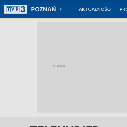
POWRÓT DO
POZNAŃ
AKTUALNOŚCI
PR
TVP REGIONY