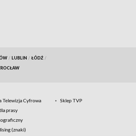
KÓW
/
LUBLIN
/
ŁÓDŹ
/
ROCŁAW
 Telewizja Cyfrowa
Sklep TVP
la prasy
tograficzny
sing (znaki)