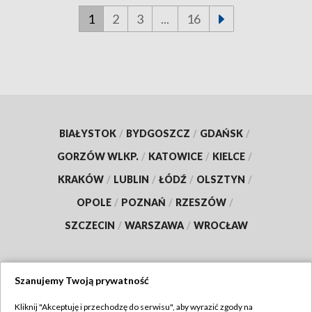
1
2
3
...
16
BIAŁYSTOK
/
BYDGOSZCZ
/
GDAŃSK
/
GORZÓW WLKP.
/
KATOWICE
/
KIELCE
/
KRAKÓW
/
LUBLIN
/
ŁÓDŹ
/
OLSZTYN
/
OPOLE
/
POZNAŃ
/
RZESZÓW
/
SZCZECIN
/
WARSZAWA
/
WROCŁAW
Szanujemy Twoją prywatność
Dołącz do nas:
Kliknij "Akceptuję i przechodzę do serwisu", aby wyrazić zgody na