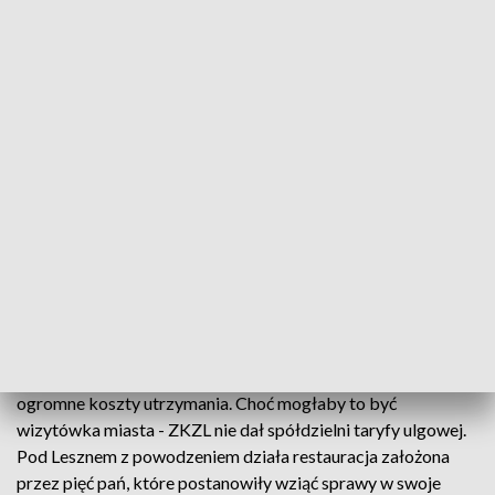
wypoczywających nad Jeziorem Dominickim.
Ponad 25 tysięcy klientów i niezliczone ilości wydanych dań -
to dowód, że pierwszy rok działania Wspólnego Stołu okazał
się sukcesem. Restauracja to inicjatywa Fundacji Pomocy
Wzajemnej Barka. To spółdzielnia socjalna, w której splotły
się losy profesjonalistów i osób wykluczonych społecznie,
którzy tu pracują ramię w ramię.
W całej Wielkopolsce powstało już do tej pory około 30
spółdzielni socjalnych w branży gastronomicznej. Szansą dla
nich może być zainwestowanie w produkty z upraw
ekologicznych. Podobnie jak Wspólny Stół swój pierwszy
rok na rynku świętowała ostatnio Dobra Kawiarnia w
Poznaniu. Łatwo nie było i nie jest, trudny jest rynek i
ogromne koszty utrzymania. Choć mogłaby to być
wizytówka miasta - ZKZL nie dał spółdzielni taryfy ulgowej.
Pod Lesznem z powodzeniem działa restauracja założona
przez pięć pań, które postanowiły wziąć sprawy w swoje