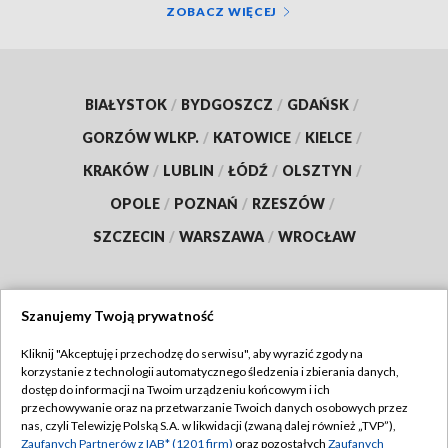
ZOBACZ WIĘCEJ
BIAŁYSTOK
/
BYDGOSZCZ
/
GDAŃSK
/
GORZÓW WLKP.
/
KATOWICE
/
KIELCE
/
KRAKÓW
/
LUBLIN
/
ŁÓDŹ
/
OLSZTYN
/
OPOLE
/
POZNAŃ
/
RZESZÓW
/
SZCZECIN
/
WARSZAWA
/
WROCŁAW
Szanujemy Twoją prywatność
Dołącz do nas:
Kliknij "Akceptuję i przechodzę do serwisu", aby wyrazić zgody na
korzystanie z technologii automatycznego śledzenia i zbierania danych,
TVP
dostęp do informacji na Twoim urządzeniu końcowym i ich
Abonament TVP
przechowywanie oraz na przetwarzanie Twoich danych osobowych przez
Regulamin TVP
nas, czyli Telewizję Polską S.A. w likwidacji (zwaną dalej również „TVP”),
Emisja w TVP
Polityka prywatności
Zaufanych Partnerów z IAB* (1201 firm)
oraz pozostałych
Zaufanych