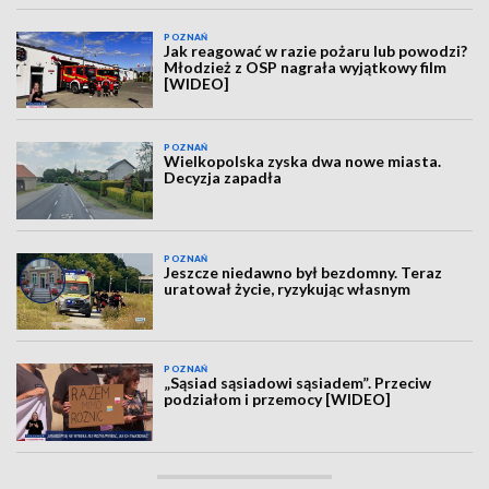
POZNAŃ
Jak reagować w razie pożaru lub powodzi?
Młodzież z OSP nagrała wyjątkowy film
[WIDEO]
POZNAŃ
Wielkopolska zyska dwa nowe miasta.
Decyzja zapadła
POZNAŃ
Jeszcze niedawno był bezdomny. Teraz
uratował życie, ryzykując własnym
POZNAŃ
„Sąsiad sąsiadowi sąsiadem”. Przeciw
podziałom i przemocy [WIDEO]