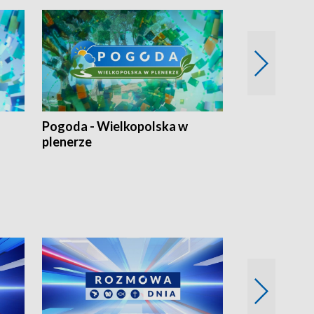
Pogoda - Wielkopolska w
Eko prognoza
plenerze