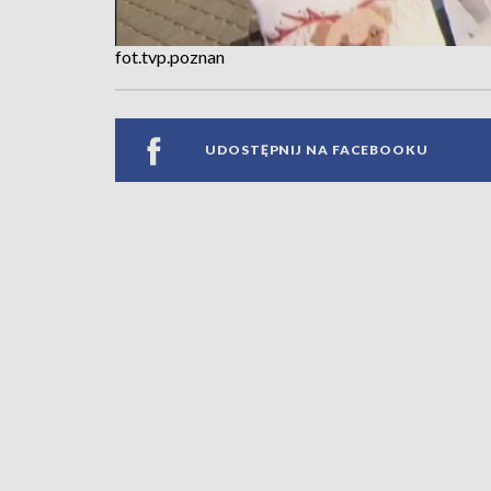
fot.tvp.poznan
UDOSTĘPNIJ NA FACEBOOKU