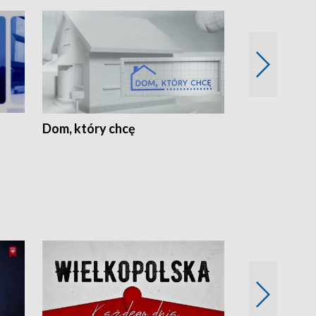
Dom, który chcę
Biznes Wielk