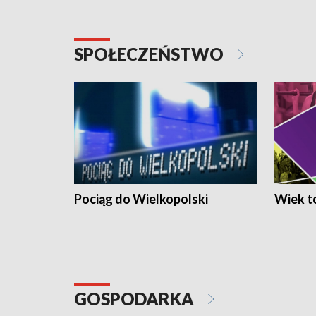
SPOŁECZEŃSTWO
Pociąg do Wielkopolski
Wiek to
GOSPODARKA