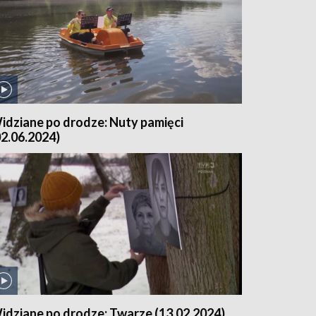
idziane po drodze: Nuty pamięci
02.06.2024)
idziane po drodze: Twarze (13.02.2024)