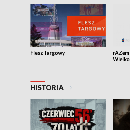
Flesz Targowy
rAZem 
Wielko
HISTORIA