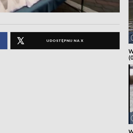
UDOSTĘPNIJ NA X
W
(
W