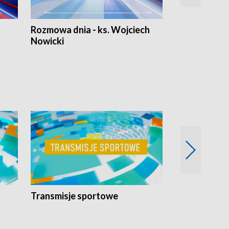
Rozmowa dnia - ks. Wojciech
Euro Fakty
Nowicki
Transmisje sportowe
Reportaże s