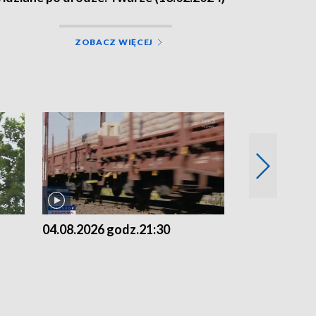
ZOBACZ WIĘCEJ
04.08.2026 godz.21:30
04.08.2026 g