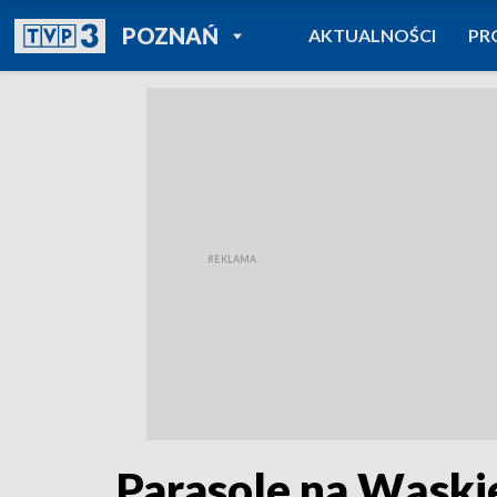
POWRÓT DO
POZNAŃ
AKTUALNOŚCI
PR
TVP REGIONY
Parasole na Wąskie