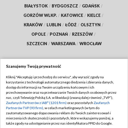
BIAŁYSTOK
/
BYDGOSZCZ
/
GDAŃSK
/
GORZÓW WLKP.
/
KATOWICE
/
KIELCE
/
KRAKÓW
/
LUBLIN
/
ŁÓDŹ
/
OLSZTYN
/
OPOLE
/
POZNAŃ
/
RZESZÓW
/
SZCZECIN
/
WARSZAWA
/
WROCŁAW
Szanujemy Twoją prywatność
Dołącz do nas:
Kliknij "Akceptuję i przechodzę do serwisu", aby wyrazić zgody na
korzystanie z technologii automatycznego śledzenia i zbierania danych,
TVP
dostęp do informacji na Twoim urządzeniu końcowym i ich
Abonament TVP
przechowywanie oraz na przetwarzanie Twoich danych osobowych przez
Regulamin TVP
nas, czyli Telewizję Polską S.A. w likwidacji (zwaną dalej również „TVP”),
Emisja w TVP
Zaufanych Partnerów z IAB* (1201 firm)
oraz pozostałych
Zaufanych
Polityka prywatności
Partnerów TVP (93 firm)
, w celach marketingowych (w tym do
Centrum informacji TVP
Moje zgody
zautomatyzowanego dopasowania reklam do Twoich zainteresowań i
mierzenia ich skuteczności) i pozostałych, które wskazujemy poniżej, a
Naziemna Telewizja Cyfrowa
Pomoc
także zgody na udostępnianie przez nas identyfikatora PPID do Google.