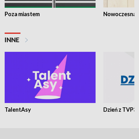
Poza miastem
Nowoczesna 
INNE
TalentAsy
Dzień z TVP3