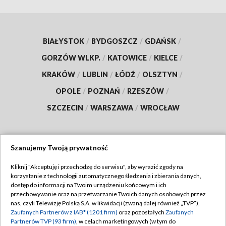
BIAŁYSTOK
/
BYDGOSZCZ
/
GDAŃSK
/
GORZÓW WLKP.
/
KATOWICE
/
KIELCE
/
KRAKÓW
/
LUBLIN
/
ŁÓDŹ
/
OLSZTYN
/
OPOLE
/
POZNAŃ
/
RZESZÓW
/
SZCZECIN
/
WARSZAWA
/
WROCŁAW
Szanujemy Twoją prywatność
Dołącz do nas:
Kliknij "Akceptuję i przechodzę do serwisu", aby wyrazić zgody na
korzystanie z technologii automatycznego śledzenia i zbierania danych,
TVP
dostęp do informacji na Twoim urządzeniu końcowym i ich
Abonament TVP
przechowywanie oraz na przetwarzanie Twoich danych osobowych przez
Regulamin TVP
nas, czyli Telewizję Polską S.A. w likwidacji (zwaną dalej również „TVP”),
Emisja w TVP
Polityka prywatności
Zaufanych Partnerów z IAB* (1201 firm)
oraz pozostałych
Zaufanych
Partnerów TVP (93 firm)
, w celach marketingowych (w tym do