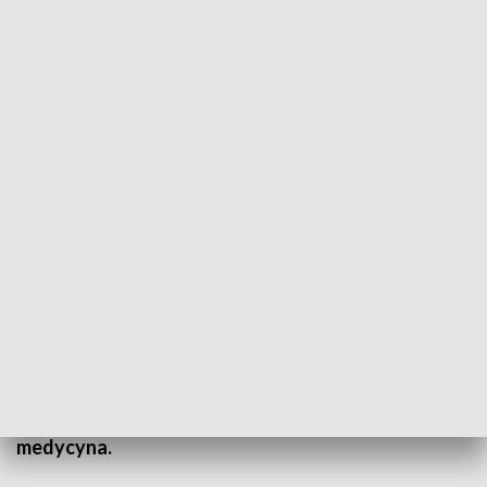
Ojciec Bashobora w Licheniu
Kilka tysięcy wiernych dziś i nawet kilkadziesiąt
jutro. Tak wyglądają warsztaty liderów odnowy
charyzmatycznej i narodowe rekolekcje w
Sanktuarium Maryjnym w Licheniu. Nauczanie
prowadzi tam niezwykły duchowny, ojciec John
Baszobora z Ugandy. Znany jest między innymi z
tego, że na odprawianych przez niego
nabożeństwach ma dochodzić do uzdrowień
chorych, których nie potrafi wytłumaczyć
medycyna.