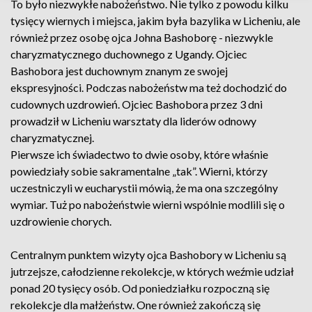
To było niezwykłe nabożeństwo. Nie tylko z powodu kilku
tysięcy wiernych i miejsca, jakim była bazylika w Licheniu, ale
również przez osobę ojca Johna Bashoborę - niezwykle
charyzmatycznego duchownego z Ugandy. Ojciec
Bashobora jest duchownym znanym ze swojej
ekspresyjności. Podczas nabożeństw ma też dochodzić do
cudownych uzdrowień. Ojciec Bashobora przez 3 dni
prowadził w Licheniu warsztaty dla liderów odnowy
charyzmatycznej.
Pierwsze ich świadectwo to dwie osoby, które właśnie
powiedziały sobie sakramentalne „tak”. Wierni, którzy
uczestniczyli w eucharystii mówią, że ma ona szczególny
wymiar. Tuż po nabożeństwie wierni wspólnie modlili się o
uzdrowienie chorych.
Centralnym punktem wizyty ojca Bashobory w Licheniu są
jutrzejsze, całodzienne rekolekcje, w których weźmie udział
ponad 20 tysięcy osób. Od poniedziałku rozpoczną się
rekolekcje dla małżeństw. One również zakończą się