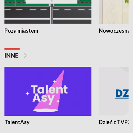
Poza miastem
Nowoczesna 
INNE
TalentAsy
Dzień z TVP3