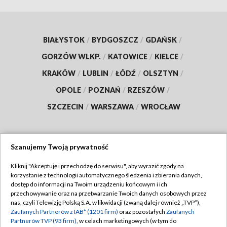
BIAŁYSTOK
/
BYDGOSZCZ
/
GDAŃSK
/
GORZÓW WLKP.
/
KATOWICE
/
KIELCE
/
KRAKÓW
/
LUBLIN
/
ŁÓDŹ
/
OLSZTYN
/
OPOLE
/
POZNAŃ
/
RZESZÓW
/
SZCZECIN
/
WARSZAWA
/
WROCŁAW
Szanujemy Twoją prywatność
Dołącz do nas:
Kliknij "Akceptuję i przechodzę do serwisu", aby wyrazić zgody na
korzystanie z technologii automatycznego śledzenia i zbierania danych,
TVP
dostęp do informacji na Twoim urządzeniu końcowym i ich
Abonament TVP
przechowywanie oraz na przetwarzanie Twoich danych osobowych przez
Regulamin TVP
nas, czyli Telewizję Polską S.A. w likwidacji (zwaną dalej również „TVP”),
Emisja w TVP
Zaufanych Partnerów z IAB* (1201 firm)
oraz pozostałych
Zaufanych
Polityka prywatności
Partnerów TVP (93 firm)
, w celach marketingowych (w tym do
Centrum informacji TVP