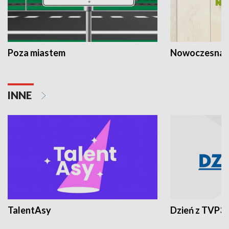
Poza miastem
Nowoczesna 
INNE
TalentAsy
Dzień z TVP3