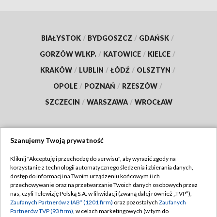
BIAŁYSTOK
/
BYDGOSZCZ
/
GDAŃSK
/
GORZÓW WLKP.
/
KATOWICE
/
KIELCE
/
KRAKÓW
/
LUBLIN
/
ŁÓDŹ
/
OLSZTYN
/
OPOLE
/
POZNAŃ
/
RZESZÓW
/
SZCZECIN
/
WARSZAWA
/
WROCŁAW
Szanujemy Twoją prywatność
Dołącz do nas:
Kliknij "Akceptuję i przechodzę do serwisu", aby wyrazić zgody na
korzystanie z technologii automatycznego śledzenia i zbierania danych,
TVP
dostęp do informacji na Twoim urządzeniu końcowym i ich
Abonament TVP
przechowywanie oraz na przetwarzanie Twoich danych osobowych przez
Regulamin TVP
nas, czyli Telewizję Polską S.A. w likwidacji (zwaną dalej również „TVP”),
Emisja w TVP
Zaufanych Partnerów z IAB* (1201 firm)
oraz pozostałych
Zaufanych
Polityka prywatności
Partnerów TVP (93 firm)
, w celach marketingowych (w tym do
Centrum informacji TVP