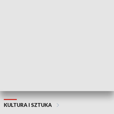
HISTORIA
70. rocznica Powstania
Narodowy Dzi
Poznańskiego Czerwca 1956 roku
Powstania Wi
KULTURA I SZTUKA