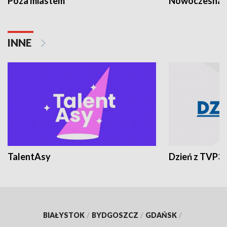
Poza miastem
Nowoczesna 
INNE
TalentAsy
Dzień z TVP3
BIAŁYSTOK
/
BYDGOSZCZ
/
GDAŃSK
/