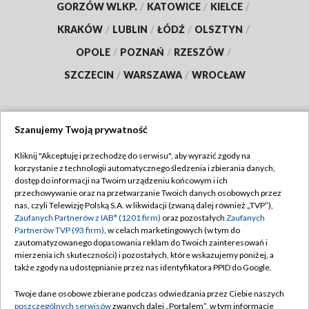
GORZÓW WLKP.
/
KATOWICE
/
KIELCE
/
KRAKÓW
/
LUBLIN
/
ŁÓDŹ
/
OLSZTYN
/
OPOLE
/
POZNAŃ
/
RZESZÓW
/
SZCZECIN
/
WARSZAWA
/
WROCŁAW
Szanujemy Twoją prywatność
Dołącz do nas:
Kliknij "Akceptuję i przechodzę do serwisu", aby wyrazić zgody na
korzystanie z technologii automatycznego śledzenia i zbierania danych,
TVP
dostęp do informacji na Twoim urządzeniu końcowym i ich
Abonament TVP
przechowywanie oraz na przetwarzanie Twoich danych osobowych przez
Regulamin TVP
nas, czyli Telewizję Polską S.A. w likwidacji (zwaną dalej również „TVP”),
Emisja w TVP
Zaufanych Partnerów z IAB* (1201 firm)
oraz pozostałych
Zaufanych
Polityka prywatności
Partnerów TVP (93 firm)
, w celach marketingowych (w tym do
Centrum informacji TVP
Moje zgody
zautomatyzowanego dopasowania reklam do Twoich zainteresowań i
mierzenia ich skuteczności) i pozostałych, które wskazujemy poniżej, a
Naziemna Telewizja Cyfrowa
Pomoc
także zgody na udostępnianie przez nas identyfikatora PPID do Google.
Sklep TVP
Biuro reklamy
Twoje dane osobowe zbierane podczas odwiedzania przez Ciebie naszych
Rada Programowa
poszczególnych serwisów
zwanych dalej „Portalem”, w tym informacje
Kontakt