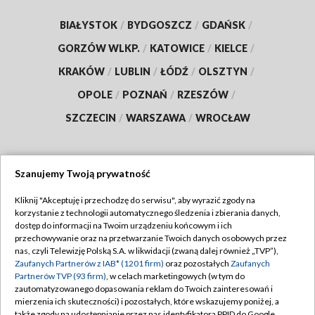
BIAŁYSTOK
/
BYDGOSZCZ
/
GDAŃSK
/
GORZÓW WLKP.
/
KATOWICE
/
KIELCE
/
KRAKÓW
/
LUBLIN
/
ŁÓDŹ
/
OLSZTYN
/
OPOLE
/
POZNAŃ
/
RZESZÓW
/
SZCZECIN
/
WARSZAWA
/
WROCŁAW
Szanujemy Twoją prywatność
Dołącz do nas:
Kliknij "Akceptuję i przechodzę do serwisu", aby wyrazić zgody na
korzystanie z technologii automatycznego śledzenia i zbierania danych,
TVP
dostęp do informacji na Twoim urządzeniu końcowym i ich
Abonament TVP
przechowywanie oraz na przetwarzanie Twoich danych osobowych przez
Regulamin TVP
nas, czyli Telewizję Polską S.A. w likwidacji (zwaną dalej również „TVP”),
Emisja w TVP
Polityka prywatności
Zaufanych Partnerów z IAB* (1201 firm)
oraz pozostałych
Zaufanych
Partnerów TVP (93 firm)
, w celach marketingowych (w tym do
Centrum informacji TVP
Moje zgody
zautomatyzowanego dopasowania reklam do Twoich zainteresowań i
mierzenia ich skuteczności) i pozostałych, które wskazujemy poniżej, a
Naziemna Telewizja Cyfrowa
Pomoc
także zgody na udostępnianie przez nas identyfikatora PPID do Google.