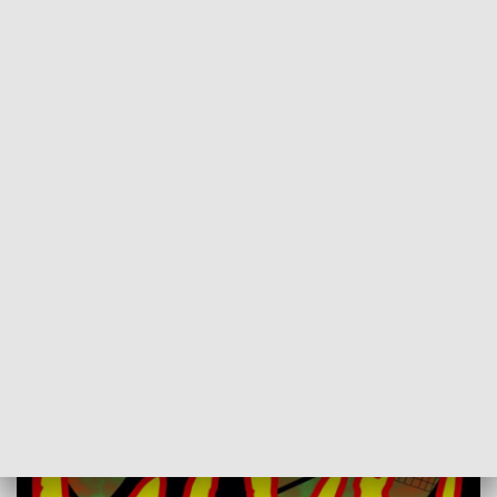
POWRÓT DO
POZNAŃ
TVP REGIONY
II Powiatowy Przegląd Zespołów
Muzycznych "MŁYN"
2016-08-24