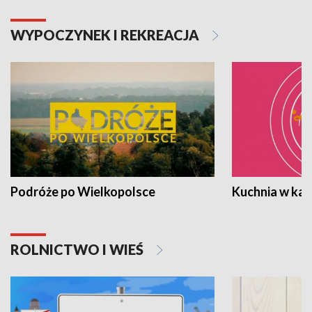
WYPOCZYNEK I REKREACJA
Podróże po Wielkopolsce
Kuchnia w ka
ROLNICTWO I WIEŚ