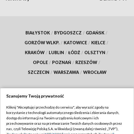
BIAŁYSTOK
/
BYDGOSZCZ
/
GDAŃSK
/
GORZÓW WLKP.
/
KATOWICE
/
KIELCE
/
KRAKÓW
/
LUBLIN
/
ŁÓDŹ
/
OLSZTYN
/
OPOLE
/
POZNAŃ
/
RZESZÓW
/
SZCZECIN
/
WARSZAWA
/
WROCŁAW
Szanujemy Twoją prywatność
Dołącz do nas:
Kliknij "Akceptuję i przechodzę do serwisu", aby wyrazić zgody na
korzystanie z technologii automatycznego śledzenia i zbierania danych,
TVP
dostęp do informacji na Twoim urządzeniu końcowym i ich
Abonament TVP
przechowywanie oraz na przetwarzanie Twoich danych osobowych przez
Regulamin TVP
nas, czyli Telewizję Polską S.A. w likwidacji (zwaną dalej również „TVP”),
Emisja w TVP