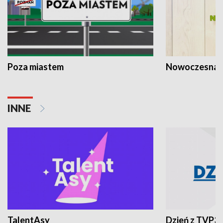
Poza miastem
Nowoczesna 
INNE
TalentAsy
Dzień z TVP3