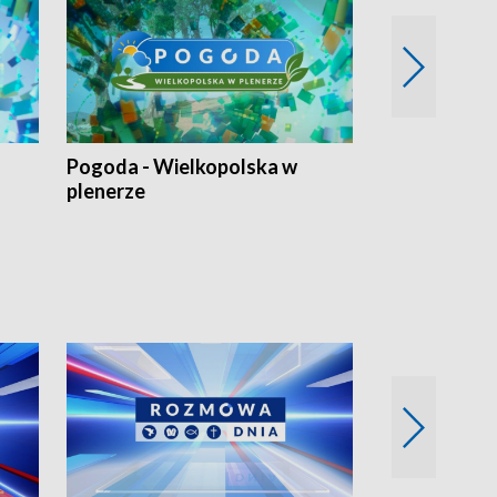
Pogoda - Wielkopolska w
Eko prognoza
plenerze