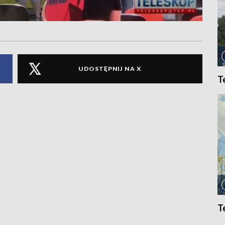
UDOSTĘPNIJ NA X
T
T