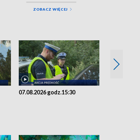
ZOBACZ WIĘCEJ
07.08.2026 godz.15:30
06.08.2026 g