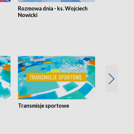
Rozmowa dnia - ks. Wojciech
Euro Fakty
Nowicki
Transmisje sportowe
Reportaże s