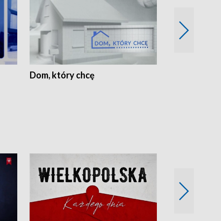
Dom, który chcę
Biznes Wielk