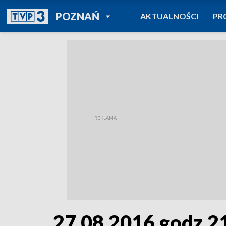
POWRÓT DO
POZNAŃ
AKTUALNOŚCI
PR
TVP REGIONY
27.08.2016 godz.2