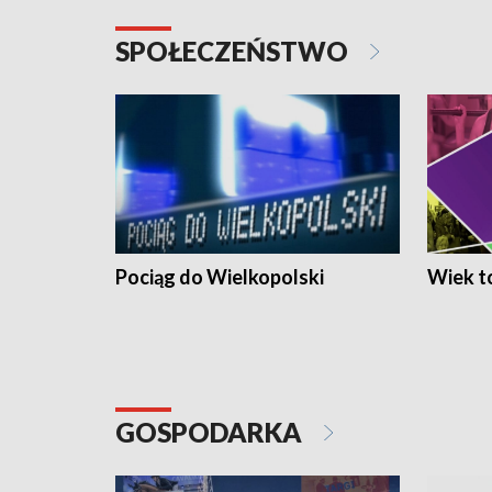
SPOŁECZEŃSTWO
Pociąg do Wielkopolski
Wiek to
GOSPODARKA