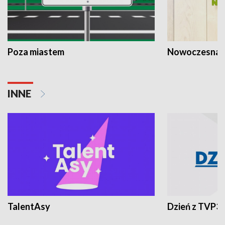
Poza miastem
Nowoczesna 
INNE
TalentAsy
Dzień z TVP3