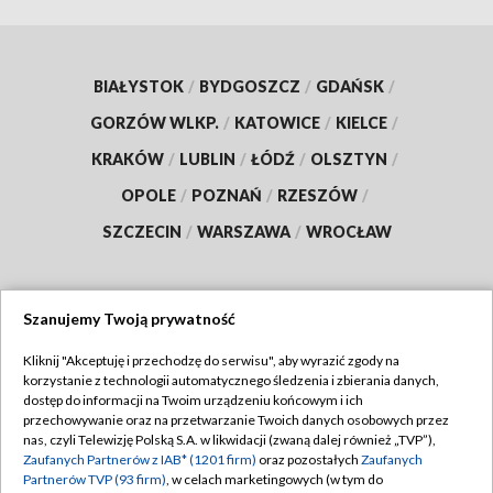
BIAŁYSTOK
/
BYDGOSZCZ
/
GDAŃSK
/
GORZÓW WLKP.
/
KATOWICE
/
KIELCE
/
KRAKÓW
/
LUBLIN
/
ŁÓDŹ
/
OLSZTYN
/
OPOLE
/
POZNAŃ
/
RZESZÓW
/
SZCZECIN
/
WARSZAWA
/
WROCŁAW
Szanujemy Twoją prywatność
Dołącz do nas:
Kliknij "Akceptuję i przechodzę do serwisu", aby wyrazić zgody na
korzystanie z technologii automatycznego śledzenia i zbierania danych,
TVP
dostęp do informacji na Twoim urządzeniu końcowym i ich
Abonament TVP
przechowywanie oraz na przetwarzanie Twoich danych osobowych przez
Regulamin TVP
nas, czyli Telewizję Polską S.A. w likwidacji (zwaną dalej również „TVP”),
Emisja w TVP
Zaufanych Partnerów z IAB* (1201 firm)
oraz pozostałych
Zaufanych
Polityka prywatności
Partnerów TVP (93 firm)
, w celach marketingowych (w tym do
Centrum informacji TVP