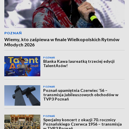
POZNAŃ
Wiemy, kto zaśpiewa w finale Wielkopolskich Rytmów
Młodych 2026
POZNAŃ
Blanka Kawa laureatką trzeciej edycji
TalentAsów!
POZNAŃ
Poznań upamiętnia Czerwiec ’56 –
transmisja jubileuszowych obchodów w
TVP3 Poznań
POZNAŃ
Specjalny koncert z okazji 70. rocznicy
Poznańskiego Czerwca 1956 – transmisja
w TVP3 Poznań