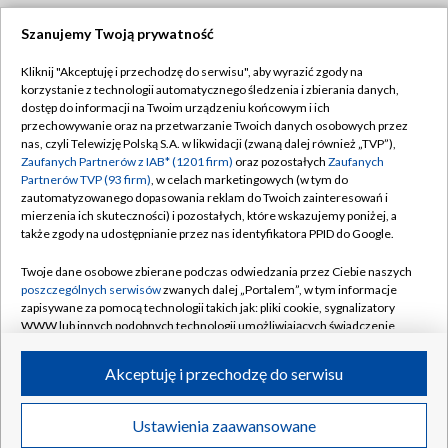
Szanujemy Twoją prywatność
Dołącz do nas:
Kliknij "Akceptuję i przechodzę do serwisu", aby wyrazić zgody na
korzystanie z technologii automatycznego śledzenia i zbierania danych,
TVP
dostęp do informacji na Twoim urządzeniu końcowym i ich
Abonament TVP
przechowywanie oraz na przetwarzanie Twoich danych osobowych przez
Regulamin TVP
nas, czyli Telewizję Polską S.A. w likwidacji (zwaną dalej również „TVP”),
Emisja w TVP
Polityka prywatności
Zaufanych Partnerów z IAB* (1201 firm)
oraz pozostałych
Zaufanych
Partnerów TVP (93 firm)
, w celach marketingowych (w tym do
Centrum informacji TVP
Moje zgody
zautomatyzowanego dopasowania reklam do Twoich zainteresowań i
mierzenia ich skuteczności) i pozostałych, które wskazujemy poniżej, a
Naziemna Telewizja Cyfrowa
Pomoc
także zgody na udostępnianie przez nas identyfikatora PPID do Google.
Sklep TVP
Biuro reklamy
Twoje dane osobowe zbierane podczas odwiedzania przez Ciebie naszych
Rada Programowa
Kontakt
poszczególnych serwisów
zwanych dalej „Portalem”, w tym informacje
zapisywane za pomocą technologii takich jak: pliki cookie, sygnalizatory
System NOS
WWW lub innych podobnych technologii umożliwiających świadczenie
dopasowanych i bezpiecznych usług, personalizację treści oraz reklam,
Informacje o nadawcy
Kanały
udostępnianie funkcji mediów społecznościowych oraz analizowanie
Akceptuję i przechodzę do serwisu
ruchu w Internecie.
Program dla prasy
©2026 Telewizja Polska S.A. w likwidacji
Biuro Reklamy
Twoje dane osobowe zbierane podczas odwiedzania przez Ciebie
Ustawienia zaawansowane
poszczególnych serwisów
na Portalu, takie jak adresy IP, identyfikatory
Ogłoszenie przetargowe