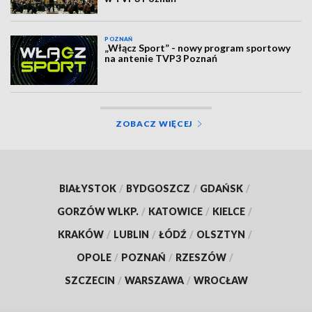
POZNAŃ
„Włącz Sport” - nowy program sportowy
na antenie TVP3 Poznań
ZOBACZ WIĘCEJ
BIAŁYSTOK
/
BYDGOSZCZ
/
GDAŃSK
/
GORZÓW WLKP.
/
KATOWICE
/
KIELCE
/
KRAKÓW
/
LUBLIN
/
ŁÓDŹ
/
OLSZTYN
/
OPOLE
/
POZNAŃ
/
RZESZÓW
/
SZCZECIN
/
WARSZAWA
/
WROCŁAW