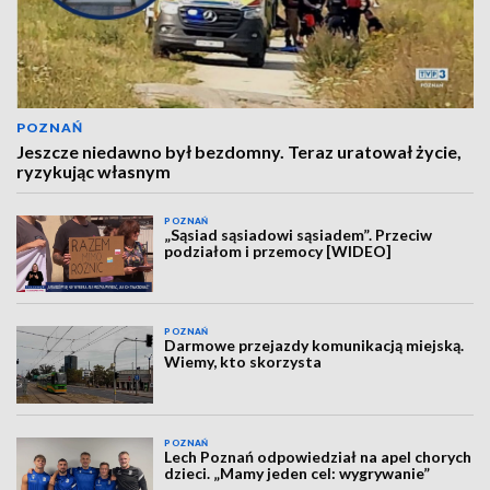
POZNAŃ
Jeszcze niedawno był bezdomny. Teraz uratował życie,
ryzykując własnym
POZNAŃ
„Sąsiad sąsiadowi sąsiadem”. Przeciw
podziałom i przemocy [WIDEO]
POZNAŃ
Darmowe przejazdy komunikacją miejską.
Wiemy, kto skorzysta
POZNAŃ
Lech Poznań odpowiedział na apel chorych
dzieci. „Mamy jeden cel: wygrywanie”