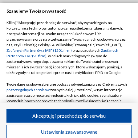
Szanujemy Twoją prywatność
Dołącz do nas:
Kliknij "Akceptuję i przechodzę do serwisu", aby wyrazić zgody na
korzystanie z technologii automatycznego śledzenia i zbierania danych,
TVP
dostęp do informacji na Twoim urządzeniu końcowym i ich
Abonament TVP
przechowywanie oraz na przetwarzanie Twoich danych osobowych przez
Regulamin TVP
nas, czyli Telewizję Polską S.A. w likwidacji (zwaną dalej również „TVP”),
Emisja w TVP
Polityka prywatności
Zaufanych Partnerów z IAB* (1201 firm)
oraz pozostałych
Zaufanych
Partnerów TVP (93 firm)
, w celach marketingowych (w tym do
Centrum informacji TVP
Moje zgody
zautomatyzowanego dopasowania reklam do Twoich zainteresowań i
mierzenia ich skuteczności) i pozostałych, które wskazujemy poniżej, a
Naziemna Telewizja Cyfrowa
Pomoc
także zgody na udostępnianie przez nas identyfikatora PPID do Google.
Sklep TVP
Biuro reklamy
Twoje dane osobowe zbierane podczas odwiedzania przez Ciebie naszych
Rada Programowa
Kontakt
poszczególnych serwisów
zwanych dalej „Portalem”, w tym informacje
zapisywane za pomocą technologii takich jak: pliki cookie, sygnalizatory
System NOS
WWW lub innych podobnych technologii umożliwiających świadczenie
dopasowanych i bezpiecznych usług, personalizację treści oraz reklam,
Informacje o nadawcy
Kanały
udostępnianie funkcji mediów społecznościowych oraz analizowanie
Akceptuję i przechodzę do serwisu
ruchu w Internecie.
Program dla prasy
©2026 Telewizja Polska S.A. w likwidacji
Biuro Reklamy
Twoje dane osobowe zbierane podczas odwiedzania przez Ciebie
Ustawienia zaawansowane
poszczególnych serwisów
na Portalu, takie jak adresy IP, identyfikatory