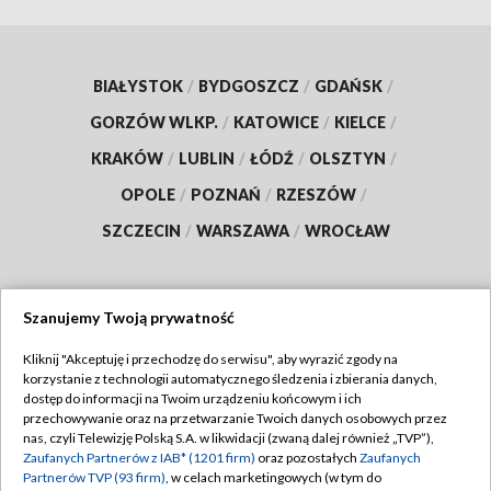
BIAŁYSTOK
/
BYDGOSZCZ
/
GDAŃSK
/
GORZÓW WLKP.
/
KATOWICE
/
KIELCE
/
KRAKÓW
/
LUBLIN
/
ŁÓDŹ
/
OLSZTYN
/
OPOLE
/
POZNAŃ
/
RZESZÓW
/
SZCZECIN
/
WARSZAWA
/
WROCŁAW
Szanujemy Twoją prywatność
Dołącz do nas:
Kliknij "Akceptuję i przechodzę do serwisu", aby wyrazić zgody na
korzystanie z technologii automatycznego śledzenia i zbierania danych,
TVP
dostęp do informacji na Twoim urządzeniu końcowym i ich
Abonament TVP
przechowywanie oraz na przetwarzanie Twoich danych osobowych przez
Regulamin TVP
nas, czyli Telewizję Polską S.A. w likwidacji (zwaną dalej również „TVP”),
Emisja w TVP
Zaufanych Partnerów z IAB* (1201 firm)
oraz pozostałych
Zaufanych
Polityka prywatności
Partnerów TVP (93 firm)
, w celach marketingowych (w tym do
Centrum informacji TVP