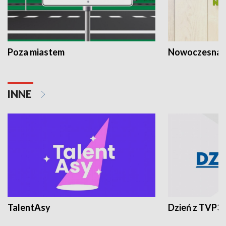
Poza miastem
Nowoczesna 
INNE
TalentAsy
Dzień z TVP3