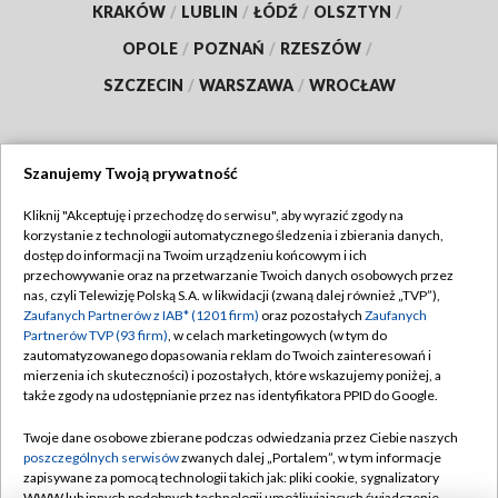
KRAKÓW
/
LUBLIN
/
ŁÓDŹ
/
OLSZTYN
/
OPOLE
/
POZNAŃ
/
RZESZÓW
/
SZCZECIN
/
WARSZAWA
/
WROCŁAW
Szanujemy Twoją prywatność
Dołącz do nas:
Kliknij "Akceptuję i przechodzę do serwisu", aby wyrazić zgody na
korzystanie z technologii automatycznego śledzenia i zbierania danych,
TVP
dostęp do informacji na Twoim urządzeniu końcowym i ich
Abonament TVP
przechowywanie oraz na przetwarzanie Twoich danych osobowych przez
Regulamin TVP
nas, czyli Telewizję Polską S.A. w likwidacji (zwaną dalej również „TVP”),
Emisja w TVP
Polityka prywatności
Zaufanych Partnerów z IAB* (1201 firm)
oraz pozostałych
Zaufanych
Partnerów TVP (93 firm)
, w celach marketingowych (w tym do
Centrum informacji TVP
Moje zgody
zautomatyzowanego dopasowania reklam do Twoich zainteresowań i
mierzenia ich skuteczności) i pozostałych, które wskazujemy poniżej, a
Naziemna Telewizja Cyfrowa
Pomoc
także zgody na udostępnianie przez nas identyfikatora PPID do Google.
Sklep TVP
Biuro reklamy
Twoje dane osobowe zbierane podczas odwiedzania przez Ciebie naszych
Rada Programowa
Kontakt
poszczególnych serwisów
zwanych dalej „Portalem”, w tym informacje
zapisywane za pomocą technologii takich jak: pliki cookie, sygnalizatory
System NOS
WWW lub innych podobnych technologii umożliwiających świadczenie