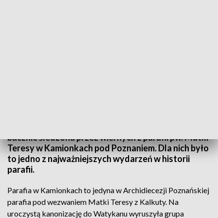
Parafianie czekali na kanonizację patronki
Matka Teresa z Kalkuty jest już świętą. Choć
kanonizacja miała miejsce w dalekim Rzymie, była
bacznie śledzona przez wiernych z parafii pw. Matki
Teresy w Kamionkach pod Poznaniem. Dla nich było
to jedno z najważniejszych wydarzeń w historii
parafii.
Parafia w Kamionkach to jedyna w Archidiecezji Poznańskiej
parafia pod wezwaniem Matki Teresy z Kalkuty. Na
uroczystą kanonizację do Watykanu wyruszyła grupa