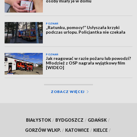
osoby miały je w domu
POZNAŃ
„Ratunku, pomocy!” Usłyszała krzyki
podczas urlopu. Policjantka nie czekała
POZNAŃ
Jak reagować w razie pożaru lub powodzi?
Młodzież z OSP nagrała wyjątkowy film
[WIDEO]
ZOBACZ WIĘCEJ
BIAŁYSTOK
/
BYDGOSZCZ
/
GDAŃSK
/
GORZÓW WLKP.
/
KATOWICE
/
KIELCE
/