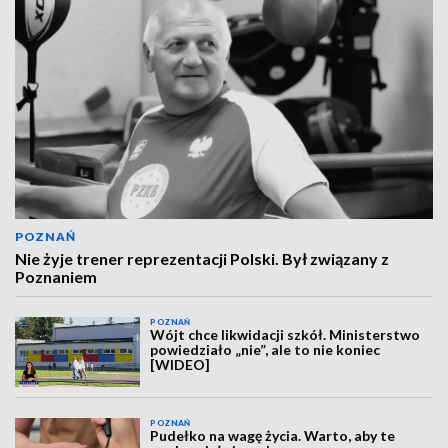
POZNAŃ
Nie żyje trener reprezentacji Polski. Był związany z
Poznaniem
POZNAŃ
Wójt chce likwidacji szkół. Ministerstwo
powiedziało „nie”, ale to nie koniec
[WIDEO]
POZNAŃ
Pudełko na wagę życia. Warto, aby te