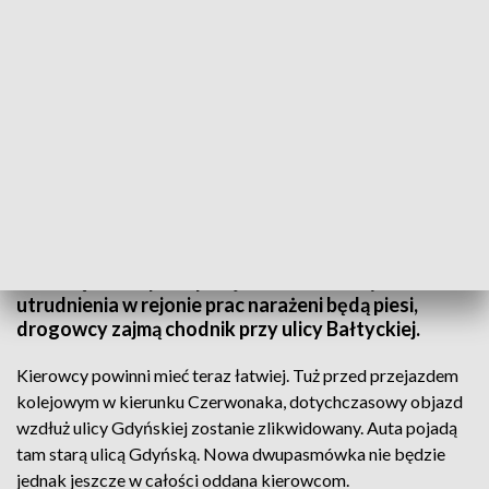
Od jutra zmiany na ulicy Gdyńskiej
Kolejna, dobra informacja dla kierowców - jutro, po
miesiącach remontu ulica Bałtycka w Poznaniu
znów będzie w pełni przejezdna. Niestety na
utrudnienia w rejonie prac narażeni będą piesi,
drogowcy zajmą chodnik przy ulicy Bałtyckiej.
Kierowcy powinni mieć teraz łatwiej. Tuż przed przejazdem
kolejowym w kierunku Czerwonaka, dotychczasowy objazd
wzdłuż ulicy Gdyńskiej zostanie zlikwidowany. Auta pojadą
tam starą ulicą Gdyńską. Nowa dwupasmówka nie będzie
jednak jeszcze w całości oddana kierowcom.