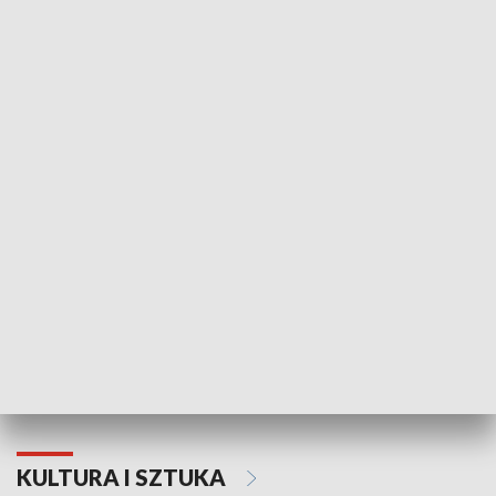
HISTORIA
70. rocznica Powstania
Narodowy Dzi
Poznańskiego Czerwca 1956 roku
Powstania Wi
KULTURA I SZTUKA