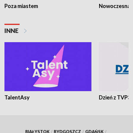
Poza miastem
Nowoczesna 
INNE
TalentAsy
Dzień z TVP3
BIAŁYSTOK
/
BYDGOSZCZ
/
GDAŃSK
/