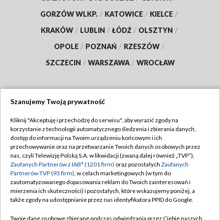
GORZÓW WLKP.
/
KATOWICE
/
KIELCE
/
KRAKÓW
/
LUBLIN
/
ŁÓDŹ
/
OLSZTYN
/
OPOLE
/
POZNAŃ
/
RZESZÓW
/
SZCZECIN
/
WARSZAWA
/
WROCŁAW
Szanujemy Twoją prywatność
Dołącz do nas:
Kliknij "Akceptuję i przechodzę do serwisu", aby wyrazić zgody na
korzystanie z technologii automatycznego śledzenia i zbierania danych,
TVP
dostęp do informacji na Twoim urządzeniu końcowym i ich
Abonament TVP
przechowywanie oraz na przetwarzanie Twoich danych osobowych przez
Regulamin TVP
nas, czyli Telewizję Polską S.A. w likwidacji (zwaną dalej również „TVP”),
Emisja w TVP
Zaufanych Partnerów z IAB* (1201 firm)
oraz pozostałych
Zaufanych
Polityka prywatności
Partnerów TVP (93 firm)
, w celach marketingowych (w tym do
Centrum informacji TVP
Moje zgody
zautomatyzowanego dopasowania reklam do Twoich zainteresowań i
mierzenia ich skuteczności) i pozostałych, które wskazujemy poniżej, a
Naziemna Telewizja Cyfrowa
Pomoc
także zgody na udostępnianie przez nas identyfikatora PPID do Google.
Sklep TVP
Biuro reklamy
Twoje dane osobowe zbierane podczas odwiedzania przez Ciebie naszych