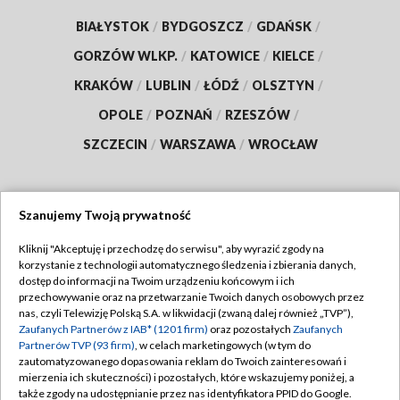
BIAŁYSTOK
/
BYDGOSZCZ
/
GDAŃSK
/
GORZÓW WLKP.
/
KATOWICE
/
KIELCE
/
KRAKÓW
/
LUBLIN
/
ŁÓDŹ
/
OLSZTYN
/
OPOLE
/
POZNAŃ
/
RZESZÓW
/
SZCZECIN
/
WARSZAWA
/
WROCŁAW
Szanujemy Twoją prywatność
Dołącz do nas:
Kliknij "Akceptuję i przechodzę do serwisu", aby wyrazić zgody na
korzystanie z technologii automatycznego śledzenia i zbierania danych,
TVP
dostęp do informacji na Twoim urządzeniu końcowym i ich
Abonament TVP
przechowywanie oraz na przetwarzanie Twoich danych osobowych przez
Regulamin TVP
nas, czyli Telewizję Polską S.A. w likwidacji (zwaną dalej również „TVP”),
Emisja w TVP
Polityka prywatności
Zaufanych Partnerów z IAB* (1201 firm)
oraz pozostałych
Zaufanych
Partnerów TVP (93 firm)
, w celach marketingowych (w tym do
Centrum informacji TVP
Moje zgody
zautomatyzowanego dopasowania reklam do Twoich zainteresowań i
mierzenia ich skuteczności) i pozostałych, które wskazujemy poniżej, a
Naziemna Telewizja Cyfrowa
Pomoc
także zgody na udostępnianie przez nas identyfikatora PPID do Google.