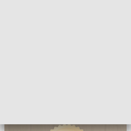
POWRÓT DO
POZNAŃ
TVP REGIONY
70 - lecie Szkoły Rolniczej w
Szamotułach
2016-09-14