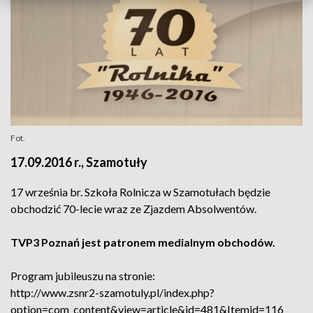
Fot.
17.09.2016 r., Szamotuły
17 września br. Szkoła Rolnicza w Szamotułach będzie
obchodzić 70-lecie wraz ze Zjazdem Absolwentów.
TVP3 Poznań jest patronem medialnym obchodów.
Program jubileuszu na stronie:
http://www.zsnr2-szamotuly.pl/index.php?
option=com_content&view=article&id=481&Itemid=116