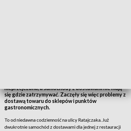
Kłopoty ze strefą tempo 30
Restauratorzy i sklepikarze z ulicy Ratajczaka w
Poznaniu mają dość tego, co dzieje się na ich ulicy po
wprowadzeniu zmian związanych ze strefą Tempo
30. Zwężona do jednego pasa ulica często jest
nieprzejezdna, a samochody z dostawami nie mają
się gdzie zatrzymywać. Zaczęły się więc problemy z
dostawą towaru do sklepów i punktów
gastronomicznych.
To od niedawna codzienność na ulicy Ratajczaka. Już
dwukrotnie samochód z dostawami dla jednej z restauracji