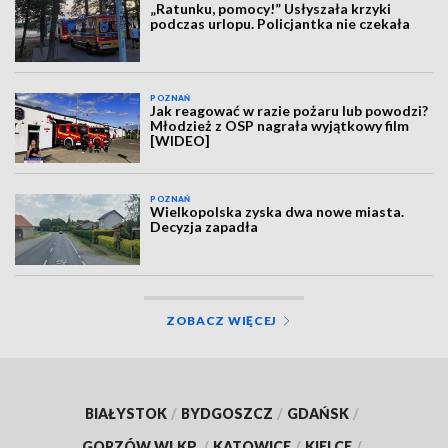
„Ratunku, pomocy!” Usłyszała krzyki
podczas urlopu. Policjantka nie czekała
POZNAŃ
Jak reagować w razie pożaru lub powodzi?
Młodzież z OSP nagrała wyjątkowy film
[WIDEO]
POZNAŃ
Wielkopolska zyska dwa nowe miasta.
Decyzja zapadła
ZOBACZ WIĘCEJ
BIAŁYSTOK
/
BYDGOSZCZ
/
GDAŃSK
/
GORZÓW WLKP.
/
KATOWICE
/
KIELCE
/