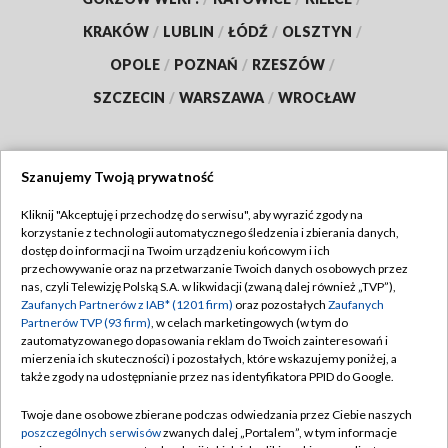
KRAKÓW
/
LUBLIN
/
ŁÓDŹ
/
OLSZTYN
/
OPOLE
/
POZNAŃ
/
RZESZÓW
/
SZCZECIN
/
WARSZAWA
/
WROCŁAW
Szanujemy Twoją prywatność
Dołącz do nas:
Kliknij "Akceptuję i przechodzę do serwisu", aby wyrazić zgody na
korzystanie z technologii automatycznego śledzenia i zbierania danych,
TVP
dostęp do informacji na Twoim urządzeniu końcowym i ich
Abonament TVP
przechowywanie oraz na przetwarzanie Twoich danych osobowych przez
Regulamin TVP
nas, czyli Telewizję Polską S.A. w likwidacji (zwaną dalej również „TVP”),
Emisja w TVP
Polityka prywatności
Zaufanych Partnerów z IAB* (1201 firm)
oraz pozostałych
Zaufanych
Partnerów TVP (93 firm)
, w celach marketingowych (w tym do
Centrum informacji TVP
Moje zgody
zautomatyzowanego dopasowania reklam do Twoich zainteresowań i
mierzenia ich skuteczności) i pozostałych, które wskazujemy poniżej, a
Naziemna Telewizja Cyfrowa
Pomoc
także zgody na udostępnianie przez nas identyfikatora PPID do Google.
Sklep TVP
Biuro reklamy
Twoje dane osobowe zbierane podczas odwiedzania przez Ciebie naszych
Rada Programowa
Kontakt
poszczególnych serwisów
zwanych dalej „Portalem”, w tym informacje