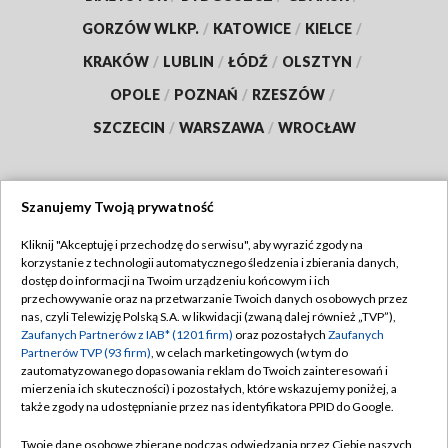
GORZÓW WLKP.
/
KATOWICE
/
KIELCE
/
KRAKÓW
/
LUBLIN
/
ŁÓDŹ
/
OLSZTYN
/
OPOLE
/
POZNAŃ
/
RZESZÓW
/
SZCZECIN
/
WARSZAWA
/
WROCŁAW
Szanujemy Twoją prywatność
Dołącz do nas:
Kliknij "Akceptuję i przechodzę do serwisu", aby wyrazić zgody na
korzystanie z technologii automatycznego śledzenia i zbierania danych,
TVP
dostęp do informacji na Twoim urządzeniu końcowym i ich
Abonament TVP
przechowywanie oraz na przetwarzanie Twoich danych osobowych przez
Regulamin TVP
nas, czyli Telewizję Polską S.A. w likwidacji (zwaną dalej również „TVP”),
Emisja w TVP
Zaufanych Partnerów z IAB* (1201 firm)
oraz pozostałych
Zaufanych
Polityka prywatności
Partnerów TVP (93 firm)
, w celach marketingowych (w tym do
Centrum informacji TVP
Moje zgody
zautomatyzowanego dopasowania reklam do Twoich zainteresowań i
mierzenia ich skuteczności) i pozostałych, które wskazujemy poniżej, a
Naziemna Telewizja Cyfrowa
Pomoc
także zgody na udostępnianie przez nas identyfikatora PPID do Google.
Sklep TVP
Biuro reklamy
Twoje dane osobowe zbierane podczas odwiedzania przez Ciebie naszych