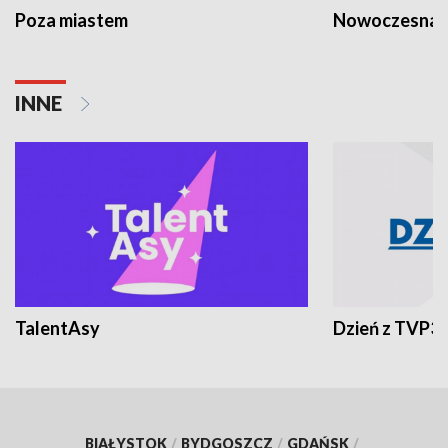
Poza miastem
Nowoczesna 
INNE
TalentAsy
Dzień z TVP3
BIAŁYSTOK
/
BYDGOSZCZ
/
GDAŃSK
/