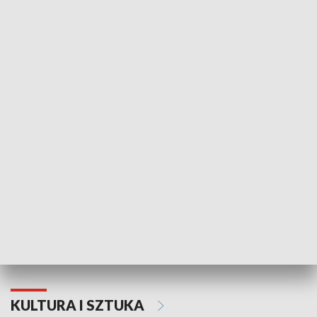
HISTORIA
70. rocznica Powstania
Narodowy Dzi
Poznańskiego Czerwca 1956 roku
Powstania Wi
KULTURA I SZTUKA