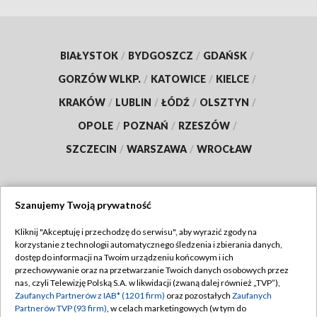
BIAŁYSTOK
/
BYDGOSZCZ
/
GDAŃSK
/
GORZÓW WLKP.
/
KATOWICE
/
KIELCE
/
KRAKÓW
/
LUBLIN
/
ŁÓDŹ
/
OLSZTYN
/
OPOLE
/
POZNAŃ
/
RZESZÓW
/
SZCZECIN
/
WARSZAWA
/
WROCŁAW
Szanujemy Twoją prywatność
Dołącz do nas:
Kliknij "Akceptuję i przechodzę do serwisu", aby wyrazić zgody na
korzystanie z technologii automatycznego śledzenia i zbierania danych,
TVP
dostęp do informacji na Twoim urządzeniu końcowym i ich
Abonament TVP
przechowywanie oraz na przetwarzanie Twoich danych osobowych przez
Regulamin TVP
nas, czyli Telewizję Polską S.A. w likwidacji (zwaną dalej również „TVP”),
Emisja w TVP
Zaufanych Partnerów z IAB* (1201 firm)
oraz pozostałych
Zaufanych
Polityka prywatności
Partnerów TVP (93 firm)
, w celach marketingowych (w tym do
Centrum informacji TVP