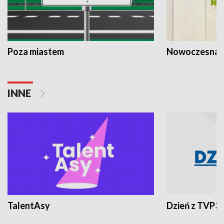
Poza miastem
Nowoczesna 
INNE
TalentAsy
Dzień z TVP3