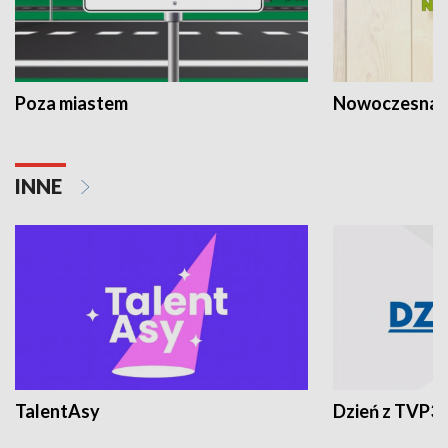
Poza miastem
Nowoczesna 
INNE
TalentAsy
Dzień z TVP3