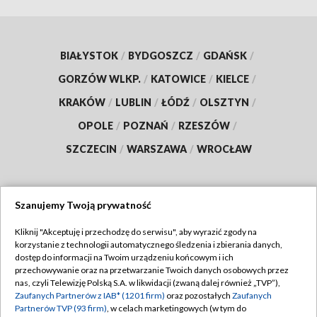
BIAŁYSTOK
/
BYDGOSZCZ
/
GDAŃSK
/
GORZÓW WLKP.
/
KATOWICE
/
KIELCE
/
KRAKÓW
/
LUBLIN
/
ŁÓDŹ
/
OLSZTYN
/
OPOLE
/
POZNAŃ
/
RZESZÓW
/
SZCZECIN
/
WARSZAWA
/
WROCŁAW
Szanujemy Twoją prywatność
Dołącz do nas:
Kliknij "Akceptuję i przechodzę do serwisu", aby wyrazić zgody na
korzystanie z technologii automatycznego śledzenia i zbierania danych,
TVP
dostęp do informacji na Twoim urządzeniu końcowym i ich
Abonament TVP
przechowywanie oraz na przetwarzanie Twoich danych osobowych przez
Regulamin TVP
nas, czyli Telewizję Polską S.A. w likwidacji (zwaną dalej również „TVP”),
Emisja w TVP
Zaufanych Partnerów z IAB* (1201 firm)
oraz pozostałych
Zaufanych
Polityka prywatności
Partnerów TVP (93 firm)
, w celach marketingowych (w tym do
Centrum informacji TVP