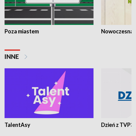
Poza miastem
Nowoczesna 
INNE
TalentAsy
Dzień z TVP3