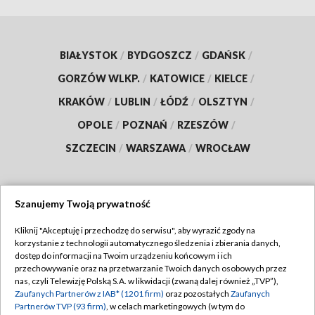
BIAŁYSTOK
/
BYDGOSZCZ
/
GDAŃSK
/
GORZÓW WLKP.
/
KATOWICE
/
KIELCE
/
KRAKÓW
/
LUBLIN
/
ŁÓDŹ
/
OLSZTYN
/
OPOLE
/
POZNAŃ
/
RZESZÓW
/
SZCZECIN
/
WARSZAWA
/
WROCŁAW
Szanujemy Twoją prywatność
Dołącz do nas:
Kliknij "Akceptuję i przechodzę do serwisu", aby wyrazić zgody na
korzystanie z technologii automatycznego śledzenia i zbierania danych,
TVP
dostęp do informacji na Twoim urządzeniu końcowym i ich
Abonament TVP
przechowywanie oraz na przetwarzanie Twoich danych osobowych przez
Regulamin TVP
nas, czyli Telewizję Polską S.A. w likwidacji (zwaną dalej również „TVP”),
Emisja w TVP
Zaufanych Partnerów z IAB* (1201 firm)
oraz pozostałych
Zaufanych
Polityka prywatności
Partnerów TVP (93 firm)
, w celach marketingowych (w tym do
Centrum informacji TVP