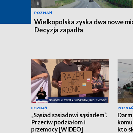
POZNAŃ
Wielkopolska zyska dwa nowe mi
Decyzja zapadła
POZNAŃ
POZNA
„Sąsiad sąsiadowi sąsiadem”.
Darm
Przeciw podziałom i
komun
przemocy [WIDEO]
kto s