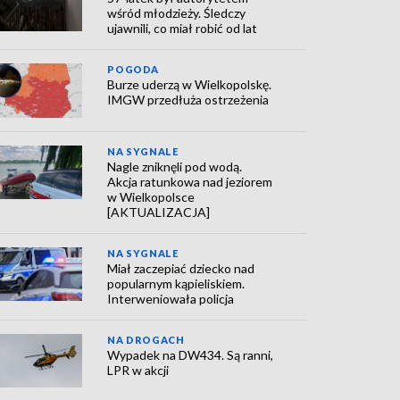
wśród młodzieży. Śledczy
ujawnili, co miał robić od lat
POGODA
Burze uderzą w Wielkopolskę.
IMGW przedłuża ostrzeżenia
NA SYGNALE
Nagle zniknęli pod wodą.
Akcja ratunkowa nad jeziorem
w Wielkopolsce
[AKTUALIZACJA]
NA SYGNALE
Miał zaczepiać dziecko nad
popularnym kąpieliskiem.
Interweniowała policja
NA DROGACH
Wypadek na DW434. Są ranni,
LPR w akcji