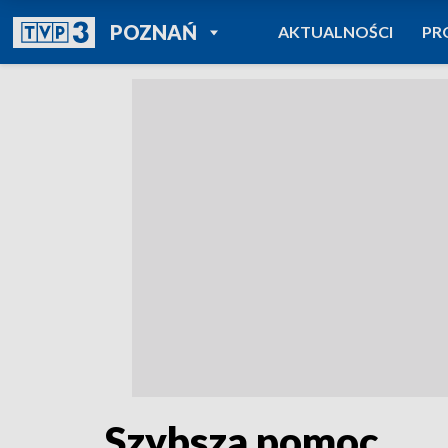
POWRÓT DO
POZNAŃ
AKTUALNOŚCI
PR
TVP REGIONY
Szybsza pomoc