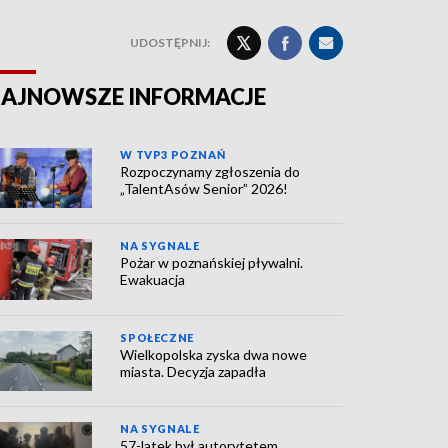
UDOSTĘPNIJ:
AJNOWSZE INFORMACJE
W TVP3 POZNAŃ
Rozpoczynamy zgłoszenia do
„TalentAsów Senior” 2026!
NA SYGNALE
Pożar w poznańskiej pływalni.
Ewakuacja
SPOŁECZNE
Wielkopolska zyska dwa nowe
miasta. Decyzja zapadła
NA SYGNALE
57-latek był autorytetem