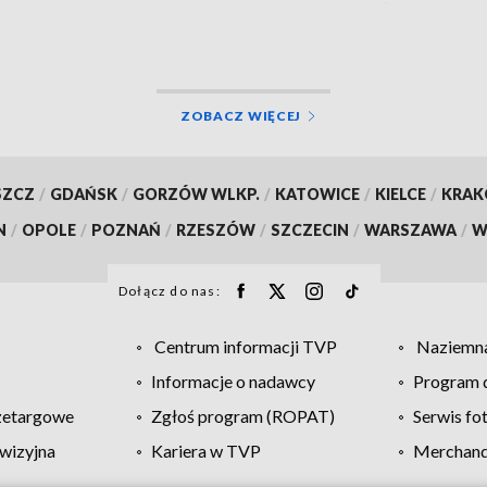
wygrywanie”
ZOBACZ WIĘCEJ
SZCZ
/
GDAŃSK
/
GORZÓW WLKP.
/
KATOWICE
/
KIELCE
/
KRA
N
/
OPOLE
/
POZNAŃ
/
RZESZÓW
/
SZCZECIN
/
WARSZAWA
/
W
Dołącz do nas:
Centrum informacji TVP
Naziemna
Informacje o nadawcy
Program d
zetargowe
Zgłoś program (ROPAT)
Serwis fo
wizyjna
Kariera w TVP
Merchandi