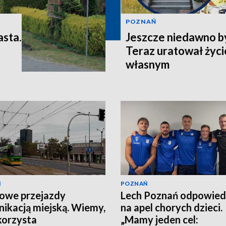
POZNAŃ
asta.
Jeszcze niedawno b
Teraz uratował życi
własnym
Ń
POZNAŃ
owe przejazdy
Lech Poznań odpowied
ikacją miejską. Wiemy,
na apel chorych dzieci.
korzysta
„Mamy jeden cel: