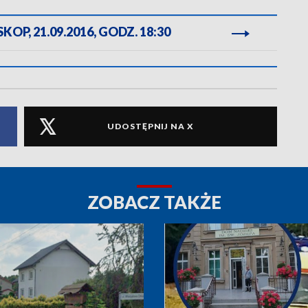
OP, 21.09.2016, GODZ. 18:30
UDOSTĘPNIJ NA X
ZOBACZ TAKŻE