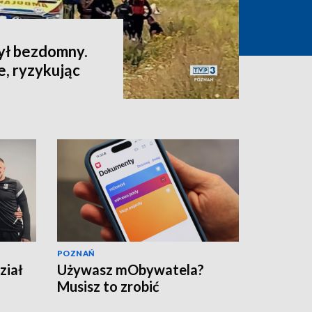
ył bezdomny.
e, ryzykując
POZNAŃ
ział
Używasz mObywatela?
Musisz to zrobić