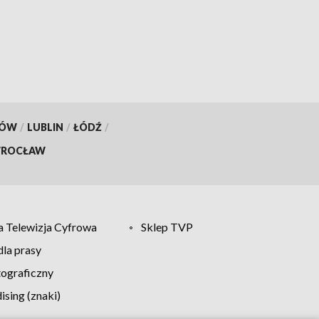
KÓW
/
LUBLIN
/
ŁÓDŹ
/
ROCŁAW
 Telewizja Cyfrowa
Sklep TVP
la prasy
tograficzny
sing (znaki)