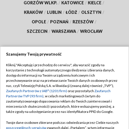
GORZÓW WLKP.
/
KATOWICE
/
KIELCE
/
KRAKÓW
/
LUBLIN
/
ŁÓDŹ
/
OLSZTYN
/
OPOLE
/
POZNAŃ
/
RZESZÓW
/
SZCZECIN
/
WARSZAWA
/
WROCŁAW
Szanujemy Twoją prywatność
Dołącz do nas:
Kliknij "Akceptuję i przechodzę do serwisu", aby wyrazić zgody na
korzystanie z technologii automatycznego śledzenia i zbierania danych,
TVP
dostęp do informacji na Twoim urządzeniu końcowym i ich
Abonament TVP
przechowywanie oraz na przetwarzanie Twoich danych osobowych przez
Regulamin TVP
nas, czyli Telewizję Polską S.A. w likwidacji (zwaną dalej również „TVP”),
Emisja w TVP
Zaufanych Partnerów z IAB* (1201 firm)
oraz pozostałych
Zaufanych
Polityka prywatności
Partnerów TVP (93 firm)
, w celach marketingowych (w tym do
Centrum informacji TVP
Moje zgody
zautomatyzowanego dopasowania reklam do Twoich zainteresowań i
mierzenia ich skuteczności) i pozostałych, które wskazujemy poniżej, a
Naziemna Telewizja Cyfrowa
Pomoc
także zgody na udostępnianie przez nas identyfikatora PPID do Google.
Sklep TVP
Biuro reklamy
Twoje dane osobowe zbierane podczas odwiedzania przez Ciebie naszych
Rada Programowa
poszczególnych serwisów
zwanych dalej „Portalem”, w tym informacje
Kontakt