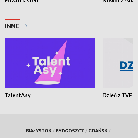
Poza miastem
Nowoczesna 
INNE
TalentAsy
Dzień z TVP3
BIAŁYSTOK
/
BYDGOSZCZ
/
GDAŃSK
/