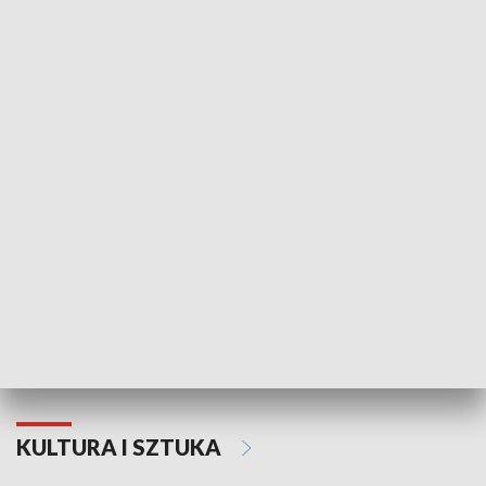
HISTORIA
70. rocznica Powstania
Narodowy Dzi
Poznańskiego Czerwca 1956 roku
Powstania Wi
KULTURA I SZTUKA