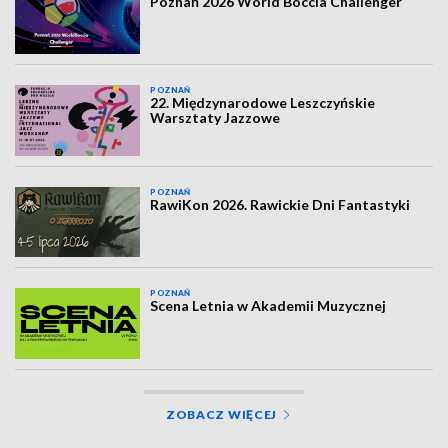
Poznań 2026 World Boccia Challenger
POZNAŃ
22. Międzynarodowe Leszczyńskie
Warsztaty Jazzowe
POZNAŃ
RawiKon 2026. Rawickie Dni Fantastyki
POZNAŃ
Scena Letnia w Akademii Muzycznej
ZOBACZ WIĘCEJ