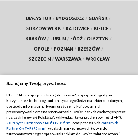
BIAŁYSTOK
/
BYDGOSZCZ
/
GDAŃSK
/
GORZÓW WLKP.
/
KATOWICE
/
KIELCE
/
KRAKÓW
/
LUBLIN
/
ŁÓDŹ
/
OLSZTYN
/
OPOLE
/
POZNAŃ
/
RZESZÓW
/
SZCZECIN
/
WARSZAWA
/
WROCŁAW
Szanujemy Twoją prywatność
Dołącz do nas:
Kliknij "Akceptuję i przechodzę do serwisu", aby wyrazić zgody na
korzystanie z technologii automatycznego śledzenia i zbierania danych,
TVP
dostęp do informacji na Twoim urządzeniu końcowym i ich
Abonament TVP
przechowywanie oraz na przetwarzanie Twoich danych osobowych przez
Regulamin TVP
nas, czyli Telewizję Polską S.A. w likwidacji (zwaną dalej również „TVP”),
Emisja w TVP
Polityka prywatności
Zaufanych Partnerów z IAB* (1201 firm)
oraz pozostałych
Zaufanych
Partnerów TVP (93 firm)
, w celach marketingowych (w tym do
Centrum informacji TVP
Moje zgody
zautomatyzowanego dopasowania reklam do Twoich zainteresowań i