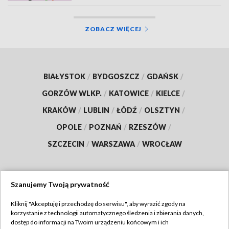
ZOBACZ WIĘCEJ
BIAŁYSTOK
/
BYDGOSZCZ
/
GDAŃSK
/
GORZÓW WLKP.
/
KATOWICE
/
KIELCE
/
KRAKÓW
/
LUBLIN
/
ŁÓDŹ
/
OLSZTYN
/
OPOLE
/
POZNAŃ
/
RZESZÓW
/
SZCZECIN
/
WARSZAWA
/
WROCŁAW
Szanujemy Twoją prywatność
Dołącz do nas:
Kliknij "Akceptuję i przechodzę do serwisu", aby wyrazić zgody na
korzystanie z technologii automatycznego śledzenia i zbierania danych,
TVP
dostęp do informacji na Twoim urządzeniu końcowym i ich