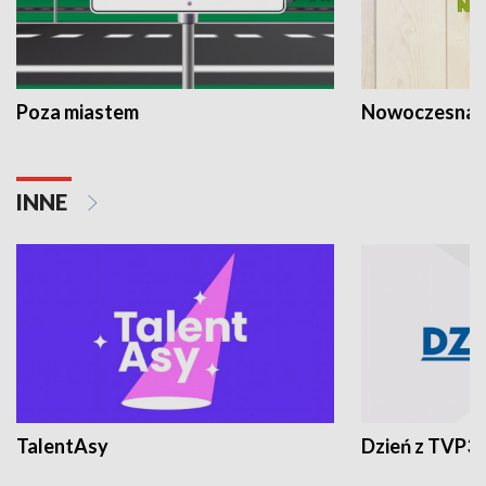
Poza miastem
Nowoczesna 
INNE
TalentAsy
Dzień z TVP3