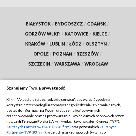
BIAŁYSTOK
/
BYDGOSZCZ
/
GDAŃSK
/
GORZÓW WLKP.
/
KATOWICE
/
KIELCE
/
KRAKÓW
/
LUBLIN
/
ŁÓDŹ
/
OLSZTYN
/
OPOLE
/
POZNAŃ
/
RZESZÓW
/
SZCZECIN
/
WARSZAWA
/
WROCŁAW
Szanujemy Twoją prywatność
Dołącz do nas:
Kliknij "Akceptuję i przechodzę do serwisu", aby wyrazić zgody na
korzystanie z technologii automatycznego śledzenia i zbierania danych,
TVP
dostęp do informacji na Twoim urządzeniu końcowym i ich
Abonament TVP
przechowywanie oraz na przetwarzanie Twoich danych osobowych przez
Regulamin TVP
nas, czyli Telewizję Polską S.A. w likwidacji (zwaną dalej również „TVP”),
Emisja w TVP
Zaufanych Partnerów z IAB* (1201 firm)
oraz pozostałych
Zaufanych
Polityka prywatności
Partnerów TVP (93 firm)
, w celach marketingowych (w tym do
Centrum informacji TVP