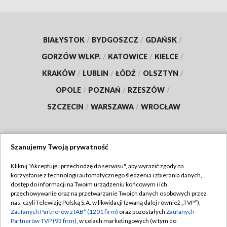
BIAŁYSTOK
/
BYDGOSZCZ
/
GDAŃSK
/
GORZÓW WLKP.
/
KATOWICE
/
KIELCE
/
KRAKÓW
/
LUBLIN
/
ŁÓDŹ
/
OLSZTYN
/
OPOLE
/
POZNAŃ
/
RZESZÓW
/
SZCZECIN
/
WARSZAWA
/
WROCŁAW
Szanujemy Twoją prywatność
Dołącz do nas:
Kliknij "Akceptuję i przechodzę do serwisu", aby wyrazić zgody na
korzystanie z technologii automatycznego śledzenia i zbierania danych,
TVP
dostęp do informacji na Twoim urządzeniu końcowym i ich
Abonament TVP
przechowywanie oraz na przetwarzanie Twoich danych osobowych przez
Regulamin TVP
nas, czyli Telewizję Polską S.A. w likwidacji (zwaną dalej również „TVP”),
Emisja w TVP
Zaufanych Partnerów z IAB* (1201 firm)
oraz pozostałych
Zaufanych
Polityka prywatności
Partnerów TVP (93 firm)
, w celach marketingowych (w tym do
Centrum informacji TVP