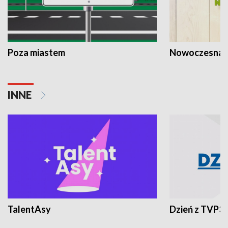
Poza miastem
Nowoczesna 
INNE
TalentAsy
Dzień z TVP3