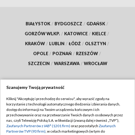
BIAŁYSTOK
/
BYDGOSZCZ
/
GDAŃSK
/
GORZÓW WLKP.
/
KATOWICE
/
KIELCE
/
KRAKÓW
/
LUBLIN
/
ŁÓDŹ
/
OLSZTYN
/
OPOLE
/
POZNAŃ
/
RZESZÓW
/
SZCZECIN
/
WARSZAWA
/
WROCŁAW
Szanujemy Twoją prywatność
Dołącz do nas:
Kliknij "Akceptuję i przechodzę do serwisu", aby wyrazić zgody na
korzystanie z technologii automatycznego śledzenia i zbierania danych,
TVP
dostęp do informacji na Twoim urządzeniu końcowym i ich
Abonament TVP
przechowywanie oraz na przetwarzanie Twoich danych osobowych przez
Regulamin TVP
nas, czyli Telewizję Polską S.A. w likwidacji (zwaną dalej również „TVP”),
Emisja w TVP
Zaufanych Partnerów z IAB* (1201 firm)
oraz pozostałych
Zaufanych
Polityka prywatności
Partnerów TVP (93 firm)
, w celach marketingowych (w tym do
Centrum informacji TVP