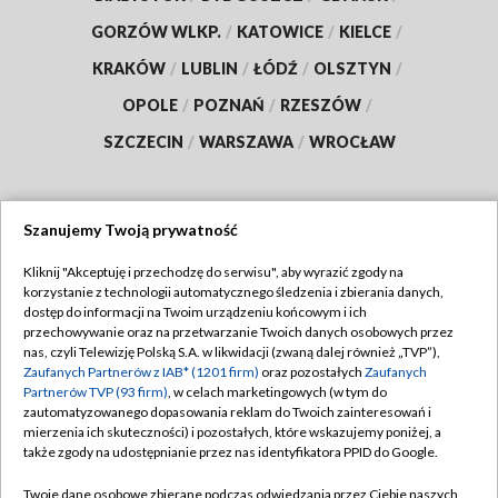
GORZÓW WLKP.
/
KATOWICE
/
KIELCE
/
KRAKÓW
/
LUBLIN
/
ŁÓDŹ
/
OLSZTYN
/
OPOLE
/
POZNAŃ
/
RZESZÓW
/
SZCZECIN
/
WARSZAWA
/
WROCŁAW
Szanujemy Twoją prywatność
Dołącz do nas:
Kliknij "Akceptuję i przechodzę do serwisu", aby wyrazić zgody na
korzystanie z technologii automatycznego śledzenia i zbierania danych,
TVP
dostęp do informacji na Twoim urządzeniu końcowym i ich
Abonament TVP
przechowywanie oraz na przetwarzanie Twoich danych osobowych przez
Regulamin TVP
nas, czyli Telewizję Polską S.A. w likwidacji (zwaną dalej również „TVP”),
Emisja w TVP
Zaufanych Partnerów z IAB* (1201 firm)
oraz pozostałych
Zaufanych
Polityka prywatności
Partnerów TVP (93 firm)
, w celach marketingowych (w tym do
Centrum informacji TVP
Moje zgody
zautomatyzowanego dopasowania reklam do Twoich zainteresowań i
mierzenia ich skuteczności) i pozostałych, które wskazujemy poniżej, a
Naziemna Telewizja Cyfrowa
Pomoc
także zgody na udostępnianie przez nas identyfikatora PPID do Google.
Sklep TVP
Biuro reklamy
Twoje dane osobowe zbierane podczas odwiedzania przez Ciebie naszych