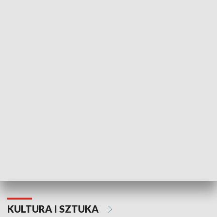
HISTORIA
70. rocznica Powstania
Narodowy Dzi
Poznańskiego Czerwca 1956 roku
Powstania Wi
KULTURA I SZTUKA