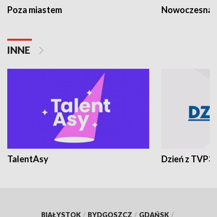
Poza miastem
Nowoczesna 
INNE
TalentAsy
Dzień z TVP3
BIAŁYSTOK
/
BYDGOSZCZ
/
GDAŃSK
/