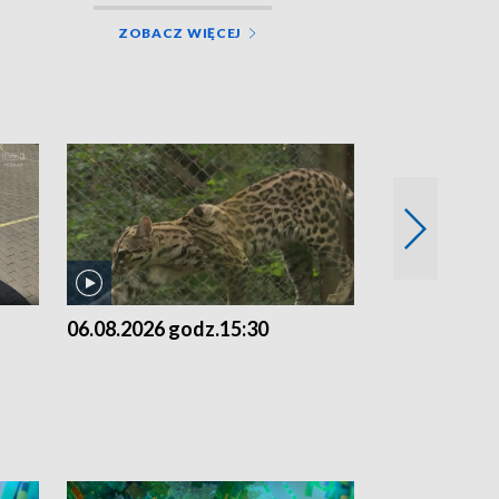
ZOBACZ WIĘCEJ
06.08.2026 godz.15:30
05.08.2026 g