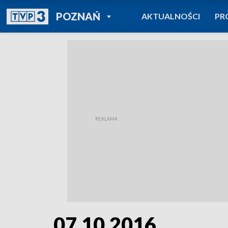
POWRÓT DO
POZNAŃ
AKTUALNOŚCI
PR
TVP REGIONY
07.10.2016