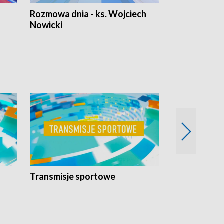
Rozmowa dnia - ks. Wojciech
Euro Fakty
Nowicki
Transmisje sportowe
Reportaże s