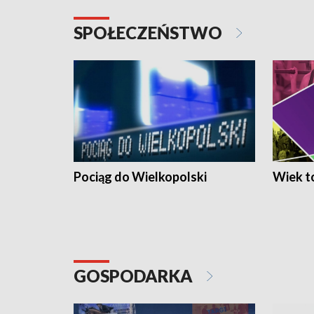
SPOŁECZEŃSTWO
Pociąg do Wielkopolski
Wiek to
GOSPODARKA