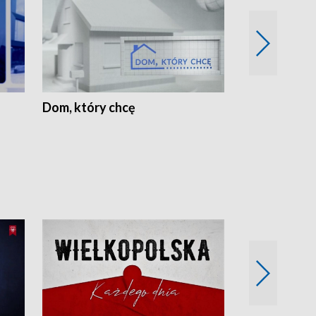
Dom, który chcę
Biznes Wielk