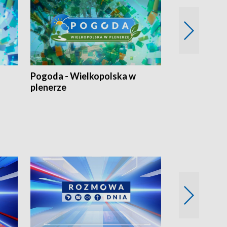
Pogoda - Wielkopolska w
Eko prognoza
plenerze