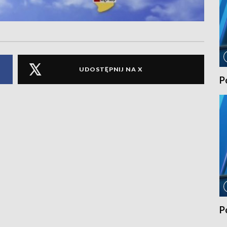
UDOSTĘPNIJ NA X
P
P