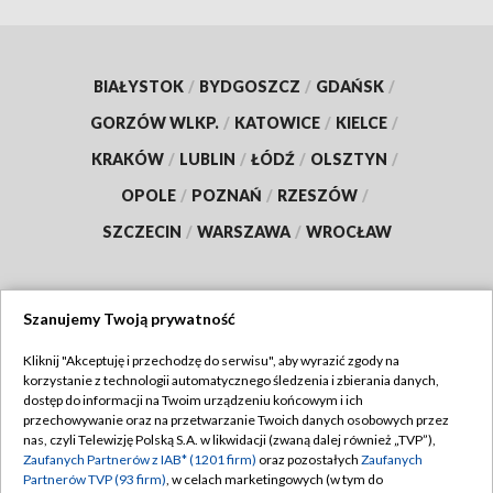
BIAŁYSTOK
/
BYDGOSZCZ
/
GDAŃSK
/
GORZÓW WLKP.
/
KATOWICE
/
KIELCE
/
KRAKÓW
/
LUBLIN
/
ŁÓDŹ
/
OLSZTYN
/
OPOLE
/
POZNAŃ
/
RZESZÓW
/
SZCZECIN
/
WARSZAWA
/
WROCŁAW
Szanujemy Twoją prywatność
Dołącz do nas:
Kliknij "Akceptuję i przechodzę do serwisu", aby wyrazić zgody na
korzystanie z technologii automatycznego śledzenia i zbierania danych,
TVP
dostęp do informacji na Twoim urządzeniu końcowym i ich
Abonament TVP
przechowywanie oraz na przetwarzanie Twoich danych osobowych przez
Regulamin TVP
nas, czyli Telewizję Polską S.A. w likwidacji (zwaną dalej również „TVP”),
Emisja w TVP
Zaufanych Partnerów z IAB* (1201 firm)
oraz pozostałych
Zaufanych
Polityka prywatności
Partnerów TVP (93 firm)
, w celach marketingowych (w tym do
Centrum informacji TVP