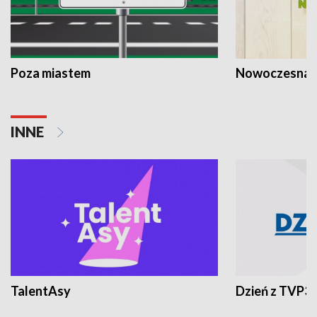
Poza miastem
Nowoczesna 
INNE
TalentAsy
Dzień z TVP3