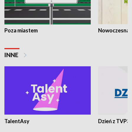
Poza miastem
Nowoczesna 
INNE
TalentAsy
Dzień z TVP3