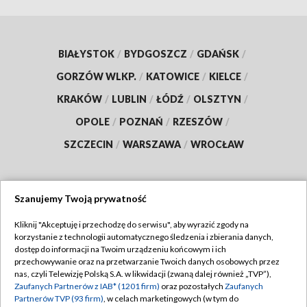
BIAŁYSTOK
/
BYDGOSZCZ
/
GDAŃSK
/
GORZÓW WLKP.
/
KATOWICE
/
KIELCE
/
KRAKÓW
/
LUBLIN
/
ŁÓDŹ
/
OLSZTYN
/
OPOLE
/
POZNAŃ
/
RZESZÓW
/
SZCZECIN
/
WARSZAWA
/
WROCŁAW
Szanujemy Twoją prywatność
Dołącz do nas:
Kliknij "Akceptuję i przechodzę do serwisu", aby wyrazić zgody na
korzystanie z technologii automatycznego śledzenia i zbierania danych,
TVP
dostęp do informacji na Twoim urządzeniu końcowym i ich
Abonament TVP
przechowywanie oraz na przetwarzanie Twoich danych osobowych przez
Regulamin TVP
nas, czyli Telewizję Polską S.A. w likwidacji (zwaną dalej również „TVP”),
Emisja w TVP
Zaufanych Partnerów z IAB* (1201 firm)
oraz pozostałych
Zaufanych
Polityka prywatności
Partnerów TVP (93 firm)
, w celach marketingowych (w tym do
Centrum informacji TVP