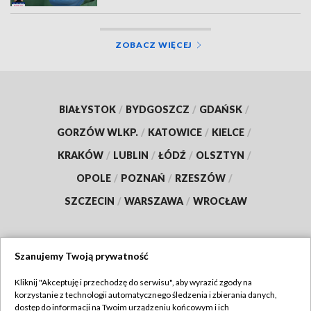
ZOBACZ WIĘCEJ
BIAŁYSTOK
/
BYDGOSZCZ
/
GDAŃSK
/
GORZÓW WLKP.
/
KATOWICE
/
KIELCE
/
KRAKÓW
/
LUBLIN
/
ŁÓDŹ
/
OLSZTYN
/
OPOLE
/
POZNAŃ
/
RZESZÓW
/
SZCZECIN
/
WARSZAWA
/
WROCŁAW
Szanujemy Twoją prywatność
Dołącz do nas:
Kliknij "Akceptuję i przechodzę do serwisu", aby wyrazić zgody na
korzystanie z technologii automatycznego śledzenia i zbierania danych,
TVP
dostęp do informacji na Twoim urządzeniu końcowym i ich