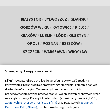
BIAŁYSTOK
/
BYDGOSZCZ
/
GDAŃSK
/
GORZÓW WLKP.
/
KATOWICE
/
KIELCE
/
KRAKÓW
/
LUBLIN
/
ŁÓDŹ
/
OLSZTYN
/
OPOLE
/
POZNAŃ
/
RZESZÓW
/
SZCZECIN
/
WARSZAWA
/
WROCŁAW
Szanujemy Twoją prywatność
Dołącz do nas:
Kliknij "Akceptuję i przechodzę do serwisu", aby wyrazić zgody na
korzystanie z technologii automatycznego śledzenia i zbierania danych,
TVP
dostęp do informacji na Twoim urządzeniu końcowym i ich
Abonament TVP
przechowywanie oraz na przetwarzanie Twoich danych osobowych przez
Regulamin TVP
nas, czyli Telewizję Polską S.A. w likwidacji (zwaną dalej również „TVP”),
Emisja w TVP
Zaufanych Partnerów z IAB* (1201 firm)
oraz pozostałych
Zaufanych
Polityka prywatności
Partnerów TVP (93 firm)
, w celach marketingowych (w tym do
Centrum informacji TVP