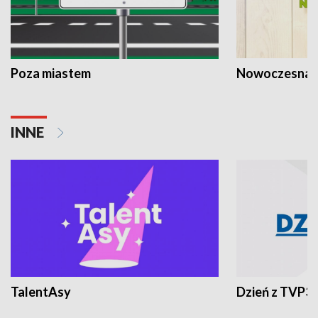
Poza miastem
Nowoczesna 
INNE
TalentAsy
Dzień z TVP3