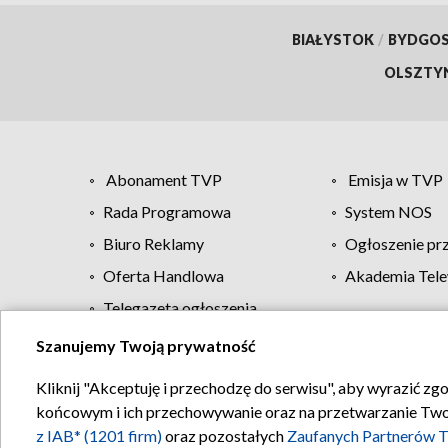
BIAŁYSTOK
/
BYDGO
OLSZTY
Abonament TVP
Emisja w TVP
Rada Programowa
System NOS
Biuro Reklamy
Ogłoszenie pr
Oferta Handlowa
Akademia Tele
Telegazeta ogłoszenia
Szanujemy Twoją prywatność
Regulamin TVP
Kliknij "Akceptuję i przechodzę do serwisu", aby wyrazić zg
końcowym i ich przechowywanie oraz na przetwarzanie Twoich
z IAB* (1201 firm)
oraz pozostałych
Zaufanych Partnerów T