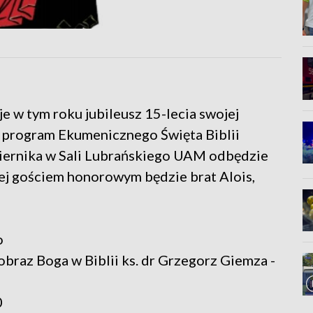
 w tym roku jubileusz 15-lecia swojej
ła program Ekumenicznego Święta Biblii
ziernika w Sali Lubrańskiego UAM odbędzie
rej gościem honorowym będzie brat Alois,
o
az Boga w Biblii ks. dr Grzegorz Giemza -
0