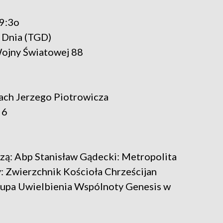
19:3o
Dnia (TGD)
Wojny Światowej 88
ch Jerzego Piotrowicza
 6
Abp Stanisław Gądecki: Metropolita
: Zwierzchnik Kościoła Chrześcijan
upa Uwielbienia Wspólnoty Genesis w