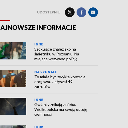
UDOSTĘPNIJ:
AJNOWSZE INFORMACJE
INNE
Szokujące znalezisko na
śmietniku w Poznaniu. Na
miejsce wezwano policję
NA SYGNALE
To miała być zwykła kontrola
drogowa. Usłyszał 49
zarzutów
INNE
Gwiazdy znikają z nieba.
Wielkopolska ma swoją ostoję
ciemności
INNE