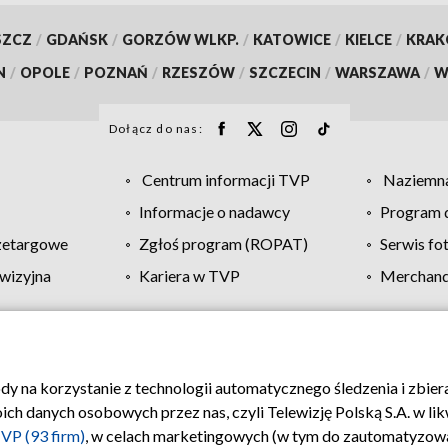
SZCZ
/
GDAŃSK
/
GORZÓW WLKP.
/
KATOWICE
/
KIELCE
/
KRA
N
/
OPOLE
/
POZNAŃ
/
RZESZÓW
/
SZCZECIN
/
WARSZAWA
/
W
Dołącz do nas:
Centrum informacji TVP
Naziemna
Informacje o nadawcy
Program d
zetargowe
Zgłoś program (ROPAT)
Serwis fo
wizyjna
Kariera w TVP
Merchandi
Polityka prywatności
Moje zgody
Pomoc
Biuro re
ody na korzystanie z technologii automatycznego śledzenia i zbie
 danych osobowych przez nas, czyli Telewizję Polską S.A. w likw
VP (93 firm)
, w celach marketingowych (w tym do zautomatyzow