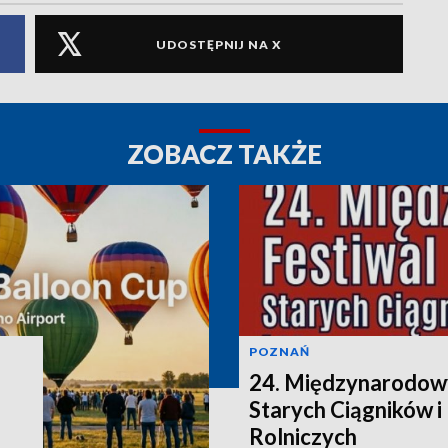
UDOSTĘPNIJ NA X
ZOBACZ TAKŻE
POZNAŃ
24. Międzynarodowy
Starych Ciągników 
Rolniczych