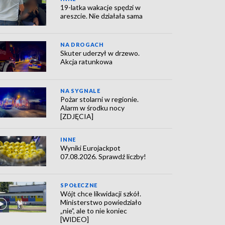
19-latka wakacje spędzi w
areszcie. Nie działała sama
NA DROGACH
Skuter uderzył w drzewo.
Akcja ratunkowa
NA SYGNALE
Pożar stolarni w regionie.
Alarm w środku nocy
[ZDJĘCIA]
INNE
Wyniki Eurojackpot
07.08.2026. Sprawdź liczby!
SPOŁECZNE
Wójt chce likwidacji szkół.
Ministerstwo powiedziało
„nie”, ale to nie koniec
[WIDEO]