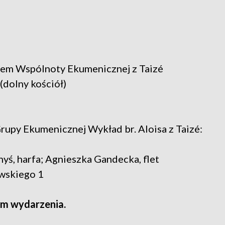
em Wspólnoty Ekumenicznej z Taizé
 (dolny kościół)
py Ekumenicznej Wykład br. Aloisa z Taizé:
yś, harfa; Agnieszka Gandecka, flet
awskiego 1
m wydarzenia.