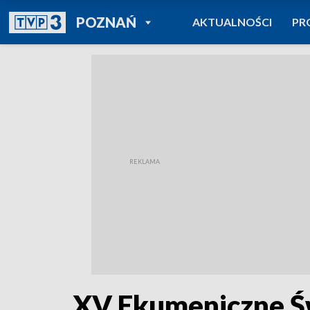
POWRÓT DO
POZNAŃ
AKTUALNOŚCI
PR
TVP REGIONY
XV Ekumeniczne Św