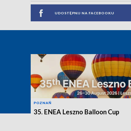
UDOSTĘPNIJ NA FACEBOOKU
POZNAŃ
35. ENEA Leszno Balloon Cup