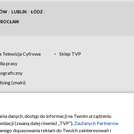
KÓW
/
LUBLIN
/
ŁÓDŹ
/
ROCŁAW
 Telewizja Cyfrowa
Sklep TVP
la prasy
tograficzny
sing (znaki)
klamy
Kontakt
rania danych, dostęp do informacji na Twoim urządzeniu
idacji (zwaną dalej również „TVP”),
Zaufanych Partnerów
anego dopasowania reklam do Twoich zainteresowań i