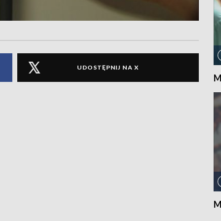
UDOSTĘPNIJ NA X
M
M