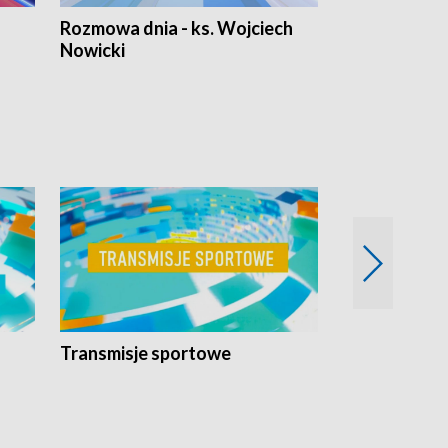
Rozmowa dnia - ks. Wojciech
Euro Fakty
Nowicki
Transmisje sportowe
Reportaże s