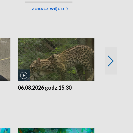
ZOBACZ WIĘCEJ
06.08.2026 godz.15:30
05.08.2026 g