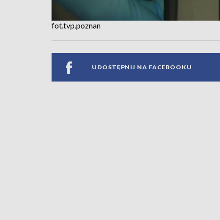
fot.tvp.poznan
UDOSTĘPNIJ NA FACEBOOKU