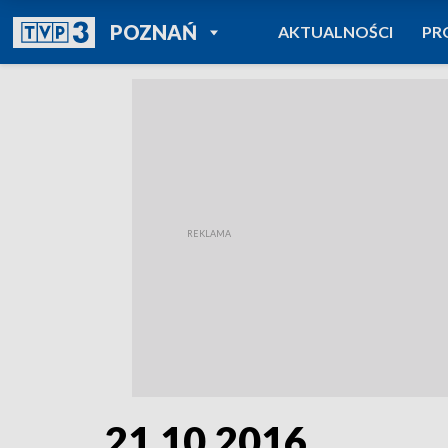
POWRÓT DO
POZNAŃ
AKTUALNOŚCI
PR
TVP REGIONY
21.10.2016