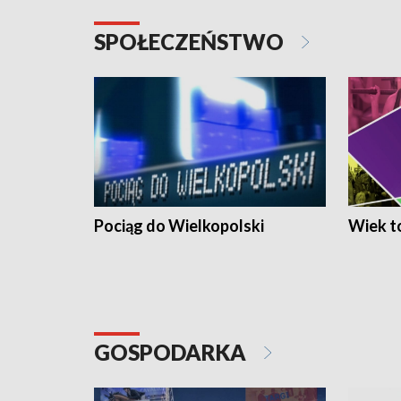
SPOŁECZEŃSTWO
Pociąg do Wielkopolski
Wiek to
GOSPODARKA