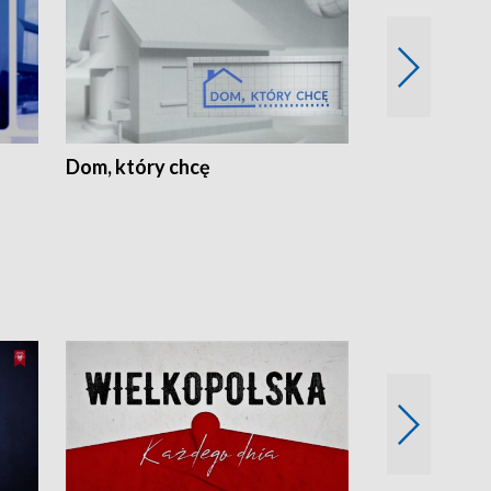
Dom, który chcę
Biznes Wielk