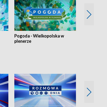
Pogoda - Wielkopolska w
Eko prognoza
plenerze