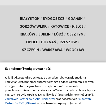
BIAŁYSTOK
/
BYDGOSZCZ
/
GDAŃSK
/
GORZÓW WLKP.
/
KATOWICE
/
KIELCE
/
KRAKÓW
/
LUBLIN
/
ŁÓDŹ
/
OLSZTYN
/
OPOLE
/
POZNAŃ
/
RZESZÓW
/
SZCZECIN
/
WARSZAWA
/
WROCŁAW
Szanujemy Twoją prywatność
Dołącz do nas:
Kliknij "Akceptuję i przechodzę do serwisu", aby wyrazić zgody na
korzystanie z technologii automatycznego śledzenia i zbierania danych,
TVP
dostęp do informacji na Twoim urządzeniu końcowym i ich
Abonament TVP
przechowywanie oraz na przetwarzanie Twoich danych osobowych przez
Regulamin TVP
nas, czyli Telewizję Polską S.A. w likwidacji (zwaną dalej również „TVP”),
Emisja w TVP
Zaufanych Partnerów z IAB* (1201 firm)
oraz pozostałych
Zaufanych
Polityka prywatności
Partnerów TVP (93 firm)
, w celach marketingowych (w tym do
Centrum informacji TVP