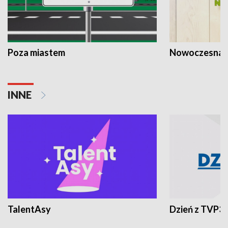
Poza miastem
Nowoczesna 
INNE
TalentAsy
Dzień z TVP3