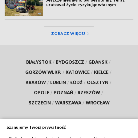
uratował życie, ryzykując własnym
ZOBACZ WIĘCEJ
BIAŁYSTOK
/
BYDGOSZCZ
/
GDAŃSK
/
GORZÓW WLKP.
/
KATOWICE
/
KIELCE
/
KRAKÓW
/
LUBLIN
/
ŁÓDŹ
/
OLSZTYN
/
OPOLE
/
POZNAŃ
/
RZESZÓW
/
SZCZECIN
/
WARSZAWA
/
WROCŁAW
Szanujemy Twoją prywatność
Dołącz do nas: