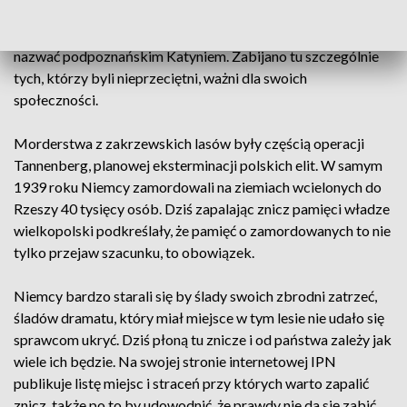
Groby jeszcze w czasie wojny odkrył leśnik, ojciec Edwarda
Dorny. To właśnie jedno z tych miejsc, które można by
nazwać podpoznańskim Katyniem. Zabijano tu szczególnie
tych, którzy byli nieprzeciętni, ważni dla swoich
społeczności.
Morderstwa z zakrzewskich lasów były częścią operacji
Tannenberg, planowej eksterminacji polskich elit. W samym
1939 roku Niemcy zamordowali na ziemiach wcielonych do
Rzeszy 40 tysięcy osób. Dziś zapalając znicz pamięci władze
wielkopolski podkreślały, że pamięć o zamordowanych to nie
tylko przejaw szacunku, to obowiązek.
Niemcy bardzo starali się by ślady swoich zbrodni zatrzeć,
śladów dramatu, który miał miejsce w tym lesie nie udało się
sprawcom ukryć. Dziś płoną tu znicze i od państwa zależy jak
wiele ich będzie. Na swojej stronie internetowej IPN
publikuje listę miejsc i straceń przy których warto zapalić
znicz, także po to by udowodnić, że prawdy nie da się zabić.