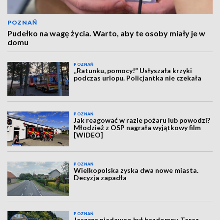
POZNAŃ
Pudełko na wagę życia. Warto, aby te osoby miały je w
domu
POZNAŃ
„Ratunku, pomocy!” Usłyszała krzyki
podczas urlopu. Policjantka nie czekała
POZNAŃ
Jak reagować w razie pożaru lub powodzi?
Młodzież z OSP nagrała wyjątkowy film
[WIDEO]
POZNAŃ
Wielkopolska zyska dwa nowe miasta.
Decyzja zapadła
POZNAŃ
Jeszcze niedawno był bezdomny. Teraz