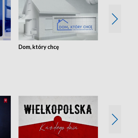
Dom, który chcę
Biznes Wielk