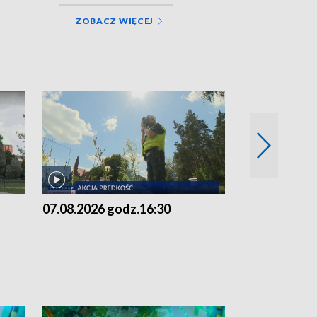
ZOBACZ WIĘCEJ
07.08.2026 godz.16:30
07.08.2026 g