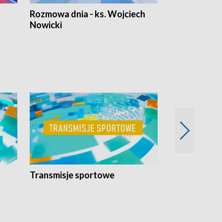
Rozmowa dnia - ks. Wojciech
Euro Fakty
Nowicki
Transmisje sportowe
Reportaże s