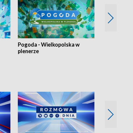
Pogoda - Wielkopolska w
Eko prognoza
plenerze