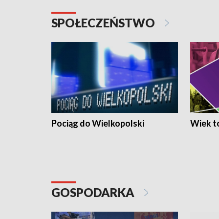
SPOŁECZEŃSTWO
Pociąg do Wielkopolski
Wiek to
GOSPODARKA