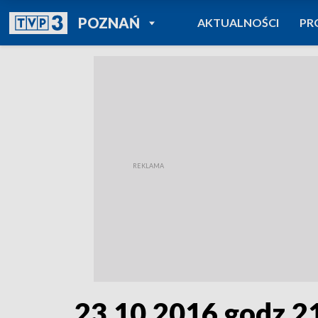
POWRÓT DO
POZNAŃ
AKTUALNOŚCI
PR
TVP REGIONY
23.10.2016 godz.2