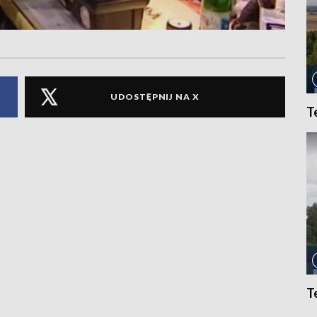
UDOSTĘPNIJ NA X
T
T