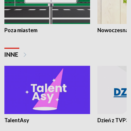
Poza miastem
Nowoczesna 
INNE
TalentAsy
Dzień z TVP3