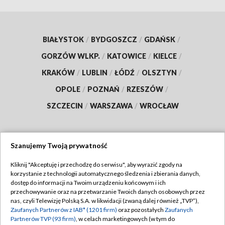
BIAŁYSTOK
/
BYDGOSZCZ
/
GDAŃSK
/
GORZÓW WLKP.
/
KATOWICE
/
KIELCE
/
KRAKÓW
/
LUBLIN
/
ŁÓDŹ
/
OLSZTYN
/
OPOLE
/
POZNAŃ
/
RZESZÓW
/
SZCZECIN
/
WARSZAWA
/
WROCŁAW
Szanujemy Twoją prywatność
Dołącz do nas:
Kliknij "Akceptuję i przechodzę do serwisu", aby wyrazić zgody na
korzystanie z technologii automatycznego śledzenia i zbierania danych,
TVP
dostęp do informacji na Twoim urządzeniu końcowym i ich
Abonament TVP
przechowywanie oraz na przetwarzanie Twoich danych osobowych przez
Regulamin TVP
nas, czyli Telewizję Polską S.A. w likwidacji (zwaną dalej również „TVP”),
Emisja w TVP
Zaufanych Partnerów z IAB* (1201 firm)
oraz pozostałych
Zaufanych
Polityka prywatności
Partnerów TVP (93 firm)
, w celach marketingowych (w tym do
Centrum informacji TVP