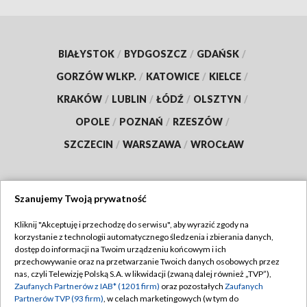
BIAŁYSTOK
/
BYDGOSZCZ
/
GDAŃSK
/
GORZÓW WLKP.
/
KATOWICE
/
KIELCE
/
KRAKÓW
/
LUBLIN
/
ŁÓDŹ
/
OLSZTYN
/
OPOLE
/
POZNAŃ
/
RZESZÓW
/
SZCZECIN
/
WARSZAWA
/
WROCŁAW
Szanujemy Twoją prywatność
Dołącz do nas:
Kliknij "Akceptuję i przechodzę do serwisu", aby wyrazić zgody na
korzystanie z technologii automatycznego śledzenia i zbierania danych,
TVP
dostęp do informacji na Twoim urządzeniu końcowym i ich
Abonament TVP
przechowywanie oraz na przetwarzanie Twoich danych osobowych przez
Regulamin TVP
nas, czyli Telewizję Polską S.A. w likwidacji (zwaną dalej również „TVP”),
Emisja w TVP
Zaufanych Partnerów z IAB* (1201 firm)
oraz pozostałych
Zaufanych
Polityka prywatności
Partnerów TVP (93 firm)
, w celach marketingowych (w tym do
Centrum informacji TVP