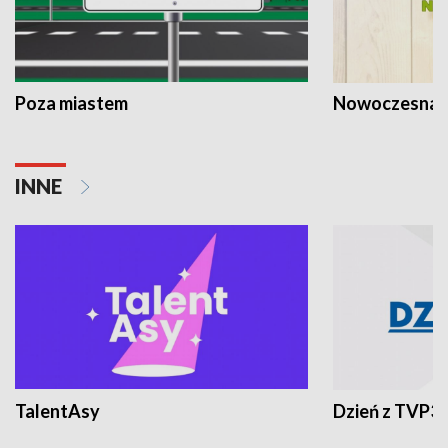
Poza miastem
Nowoczesna 
INNE
TalentAsy
Dzień z TVP3