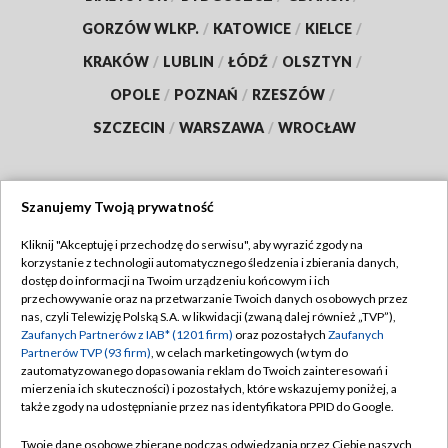
GORZÓW WLKP.
/
KATOWICE
/
KIELCE
/
KRAKÓW
/
LUBLIN
/
ŁÓDŹ
/
OLSZTYN
/
OPOLE
/
POZNAŃ
/
RZESZÓW
/
SZCZECIN
/
WARSZAWA
/
WROCŁAW
Szanujemy Twoją prywatność
Dołącz do nas:
Kliknij "Akceptuję i przechodzę do serwisu", aby wyrazić zgody na
korzystanie z technologii automatycznego śledzenia i zbierania danych,
TVP
dostęp do informacji na Twoim urządzeniu końcowym i ich
Abonament TVP
przechowywanie oraz na przetwarzanie Twoich danych osobowych przez
Regulamin TVP
nas, czyli Telewizję Polską S.A. w likwidacji (zwaną dalej również „TVP”),
Emisja w TVP
Zaufanych Partnerów z IAB* (1201 firm)
oraz pozostałych
Zaufanych
Polityka prywatności
Partnerów TVP (93 firm)
, w celach marketingowych (w tym do
Centrum informacji TVP
Moje zgody
zautomatyzowanego dopasowania reklam do Twoich zainteresowań i
mierzenia ich skuteczności) i pozostałych, które wskazujemy poniżej, a
Naziemna Telewizja Cyfrowa
Pomoc
także zgody na udostępnianie przez nas identyfikatora PPID do Google.
Sklep TVP
Biuro reklamy
Twoje dane osobowe zbierane podczas odwiedzania przez Ciebie naszych