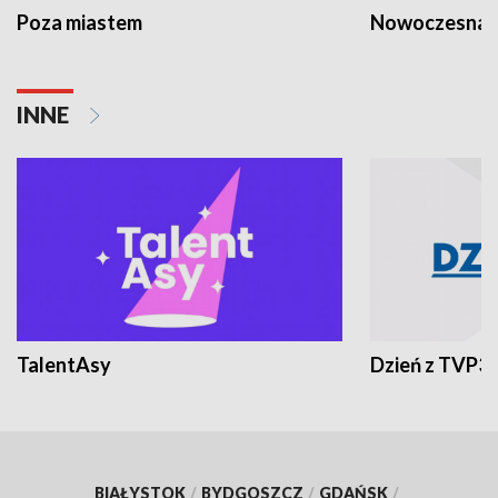
Poza miastem
Nowoczesna 
INNE
TalentAsy
Dzień z TVP3
BIAŁYSTOK
/
BYDGOSZCZ
/
GDAŃSK
/