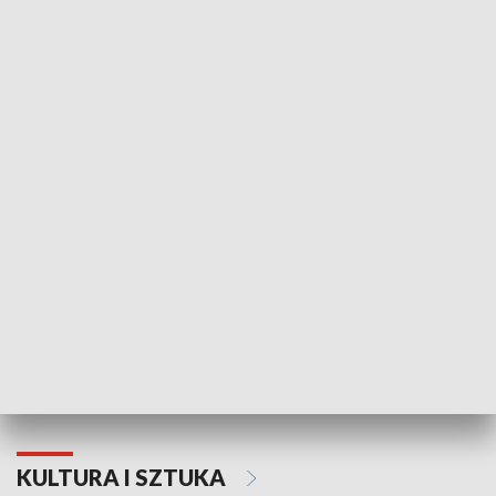
HISTORIA
70. rocznica Powstania
Narodowy Dzi
Poznańskiego Czerwca 1956 roku
Powstania Wi
KULTURA I SZTUKA