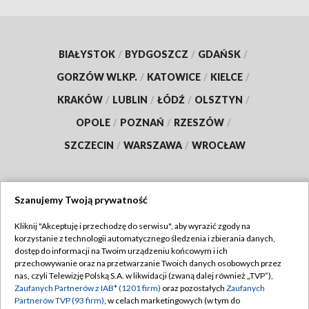
BIAŁYSTOK
/
BYDGOSZCZ
/
GDAŃSK
/
GORZÓW WLKP.
/
KATOWICE
/
KIELCE
/
KRAKÓW
/
LUBLIN
/
ŁÓDŹ
/
OLSZTYN
/
OPOLE
/
POZNAŃ
/
RZESZÓW
/
SZCZECIN
/
WARSZAWA
/
WROCŁAW
Szanujemy Twoją prywatność
Dołącz do nas:
Kliknij "Akceptuję i przechodzę do serwisu", aby wyrazić zgody na
korzystanie z technologii automatycznego śledzenia i zbierania danych,
TVP
dostęp do informacji na Twoim urządzeniu końcowym i ich
Abonament TVP
przechowywanie oraz na przetwarzanie Twoich danych osobowych przez
Regulamin TVP
nas, czyli Telewizję Polską S.A. w likwidacji (zwaną dalej również „TVP”),
Emisja w TVP
Zaufanych Partnerów z IAB* (1201 firm)
oraz pozostałych
Zaufanych
Polityka prywatności
Partnerów TVP (93 firm)
, w celach marketingowych (w tym do
Centrum informacji TVP