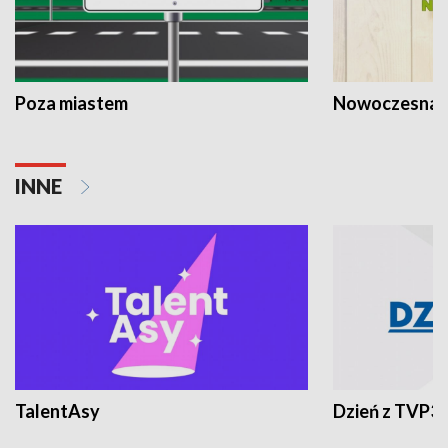
Poza miastem
Nowoczesna 
INNE
TalentAsy
Dzień z TVP3