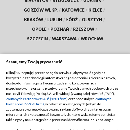
BIAŁYSTOK
/
BYDGOSZCZ
/
GDAŃSK
/
GORZÓW WLKP.
/
KATOWICE
/
KIELCE
/
KRAKÓW
/
LUBLIN
/
ŁÓDŹ
/
OLSZTYN
/
OPOLE
/
POZNAŃ
/
RZESZÓW
/
SZCZECIN
/
WARSZAWA
/
WROCŁAW
Szanujemy Twoją prywatność
Dołącz do nas:
Kliknij "Akceptuję i przechodzę do serwisu", aby wyrazić zgody na
korzystanie z technologii automatycznego śledzenia i zbierania danych,
TVP
dostęp do informacji na Twoim urządzeniu końcowym i ich
Abonament TVP
przechowywanie oraz na przetwarzanie Twoich danych osobowych przez
Regulamin TVP
nas, czyli Telewizję Polską S.A. w likwidacji (zwaną dalej również „TVP”),
Emisja w TVP
Zaufanych Partnerów z IAB* (1201 firm)
oraz pozostałych
Zaufanych
Polityka prywatności
Partnerów TVP (93 firm)
, w celach marketingowych (w tym do
Centrum informacji TVP
Moje zgody
zautomatyzowanego dopasowania reklam do Twoich zainteresowań i
mierzenia ich skuteczności) i pozostałych, które wskazujemy poniżej, a
Naziemna Telewizja Cyfrowa
Pomoc
także zgody na udostępnianie przez nas identyfikatora PPID do Google.
Sklep TVP
Biuro reklamy