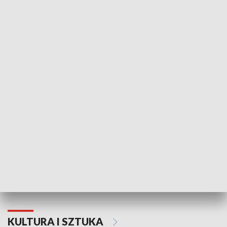
HISTORIA
70. rocznica Powstania
Narodowy Dzi
Poznańskiego Czerwca 1956 roku
Powstania Wi
KULTURA I SZTUKA