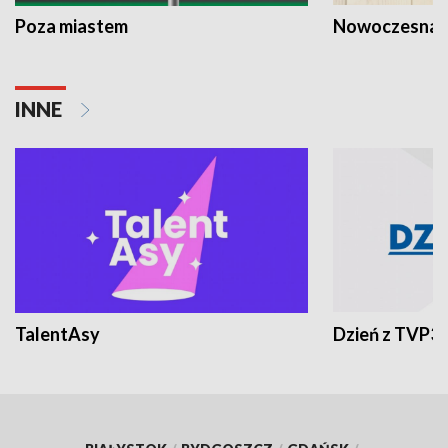
Poza miastem
Nowoczesna 
INNE
TalentAsy
Dzień z TVP3