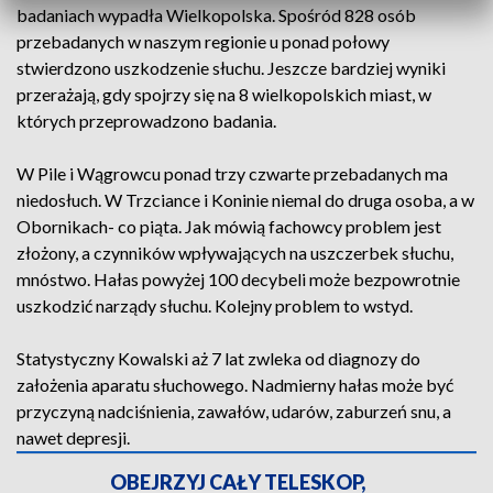
badaniach wypadła Wielkopolska. Spośród 828 osób
przebadanych w naszym regionie u ponad połowy
stwierdzono uszkodzenie słuchu. Jeszcze bardziej wyniki
przerażają, gdy spojrzy się na 8 wielkopolskich miast, w
których przeprowadzono badania.
W Pile i Wągrowcu ponad trzy czwarte przebadanych ma
niedosłuch. W Trzciance i Koninie niemal do druga osoba, a w
Obornikach- co piąta. Jak mówią fachowcy problem jest
złożony, a czynników wpływających na uszczerbek słuchu,
mnóstwo. Hałas powyżej 100 decybeli może bezpowrotnie
uszkodzić narządy słuchu. Kolejny problem to wstyd.
Statystyczny Kowalski aż 7 lat zwleka od diagnozy do
założenia aparatu słuchowego. Nadmierny hałas może być
przyczyną nadciśnienia, zawałów, udarów, zaburzeń snu, a
nawet depresji.
OBEJRZYJ CAŁY TELESKOP,