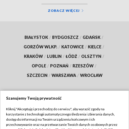
ZOBACZ WIĘCEJ
BIAŁYSTOK
/
BYDGOSZCZ
/
GDAŃSK
/
GORZÓW WLKP.
/
KATOWICE
/
KIELCE
/
KRAKÓW
/
LUBLIN
/
ŁÓDŹ
/
OLSZTYN
/
OPOLE
/
POZNAŃ
/
RZESZÓW
/
SZCZECIN
/
WARSZAWA
/
WROCŁAW
Szanujemy Twoją prywatność
Dołącz do nas:
Kliknij "Akceptuję i przechodzę do serwisu", aby wyrazić zgody na
korzystanie z technologii automatycznego śledzenia i zbierania danych,
TVP
dostęp do informacji na Twoim urządzeniu końcowym i ich
Abonament TVP
przechowywanie oraz na przetwarzanie Twoich danych osobowych przez
Regulamin TVP